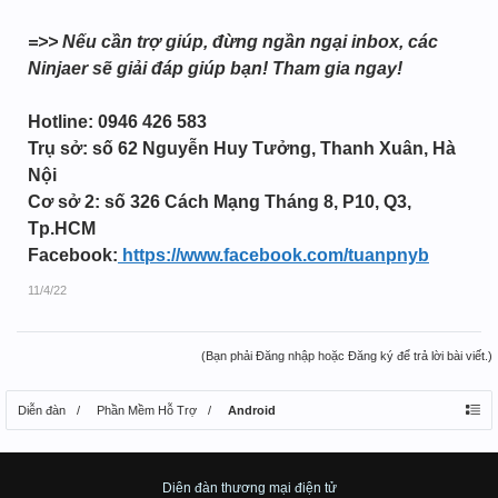
=>> Nếu cần trợ giúp, đừng ngần ngại inbox, các
Ninjaer sẽ giải đáp giúp bạn! Tham gia ngay!
Hotline: 0946 426 583
Trụ sở: số 62 Nguyễn Huy Tưởng, Thanh Xuân, Hà
Nội
Cơ sở 2: số 326 Cách Mạng Tháng 8, P10, Q3,
Tp.HCM
Facebook:
https://www.facebook.com/tuanpnyb
11/4/22
(Bạn phải Đăng nhập hoặc Đăng ký để trả lời bài viết.)
Diễn đàn
Phần Mềm Hỗ Trợ
Android
Diên đàn thương mại điện tử