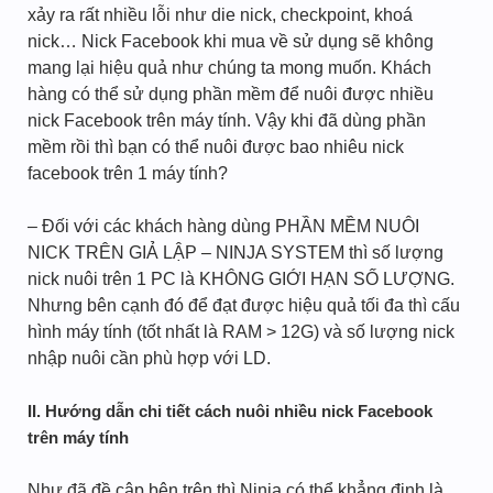
xảy ra rất nhiều lỗi như die nick, checkpoint, khoá
nick… Nick Facebook khi mua về sử dụng sẽ không
mang lại hiệu quả như chúng ta mong muốn. Khách
hàng có thể sử dụng phần mềm để nuôi được nhiều
nick Facebook trên máy tính. Vậy khi đã dùng phần
mềm rồi thì bạn có thể nuôi được bao nhiêu nick
facebook trên 1 máy tính?
– Đối với các khách hàng dùng PHẦN MỀM NUÔI
NICK TRÊN GIẢ LẬP – NINJA SYSTEM thì số lượng
nick nuôi trên 1 PC là KHÔNG GIỚI HẠN SỐ LƯỢNG.
Nhưng bên cạnh đó để đạt được hiệu quả tối đa thì cấu
hình máy tính (tốt nhất là RAM > 12G) và số lượng nick
nhập nuôi cần phù hợp với LD.
II. Hướng dẫn chi tiết cách nuôi nhiều nick Facebook
trên máy tính
Như đã đề cập bên trên thì Ninja có thể khẳng định là