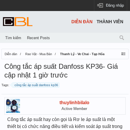
Đăng nhập
DIỄN ĐÀN
THÀNH VIÊN
Tìm kiếm
Recent Posts
Diễn đàn
Rao Vặt - Mua Bán
Thanh Lý - Ve Chai - Tạp Hóa
Công tắc áp suất Danfoss KP36- Giá
cập nhật 1 giờ trước
Tags:
công tắc áp suất danfoss kp36
thuylinhbilalo
Active Member
Công tắc áp suất hay còn gọi là Rơ le áp suất là một
thiết bị có chức năng điều tiết và kiểm soát áp suất trong