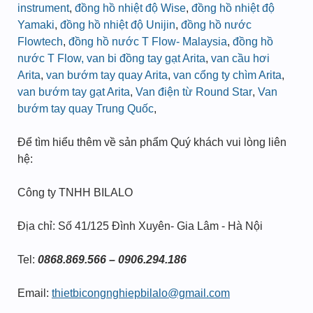
instrument
,
đồng hồ nhiệt độ Wise
,
đồng hồ nhiệt độ
Yamaki
,
đồng hồ nhiệt độ Unijin
,
đồng hồ nước
Flowtech
,
đồng hồ nước T Flow- Malaysia
,
đồng hồ
nước T Flow,
van bi đồng tay gạt Arita
,
van cầu hơi
Arita
,
van bướm tay quay Arita
,
van cổng ty chìm Arita
,
van bướm tay gạt Arita
,
Van điện từ Round Star
,
Van
bướm tay quay Trung Quốc
,
Để tìm hiểu thêm về sản phẩm Quý khách vui lòng liên
hệ:
Công ty TNHH BILALO
Địa chỉ: Số 41/125 Đình Xuyên- Gia Lâm - Hà Nội
Tel:
0868.869.566 – 0906.294.186
Email:
thietbicongnghiepbilalo@gmail.com