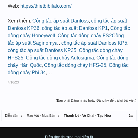
Web:
https://thietbibilalo.com/
Xem thêm:
Công tắc áp suất Danfoss
,
công tắc áp suất
Danfoss KP36
,
công tắc áp suất Danfoss KP1
,
Công tắc
dòng chảy Honeywell
,
Công tắc dòng chảy FS2
Công
tắc áp suất Saginomya
,
công tắc áp suất Danfoss KP5
,
công tắc áp suất Danfoss KP35
,
Công tắc dòng chảy
HFS25
,
Công tắc dòng chảy Autosigma
,
Công tắc dòng
chảy Hàn Quốc
,
Công tắc dòng chảy HFS-25
,
Công tắc
dòng chảy Phi 34
,…
4/10/23
(Bạn phải Đăng nhập hoặc Đăng ký để trả lời bài viết.)
Diễn đàn
Rao Vặt - Mua Bán
Thanh Lý - Ve Chai - Tạp Hóa
Diên đàn thương mại điện tử