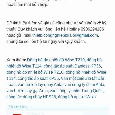
hoặc làm mát hỗn hợp.
Để tìm hiểu thêm về giá cả cũng như tư vấn thêm về kỹ
thuật, Quý khách vui lòng liên hệ Hotline 0906294186
hoặc gửi mail
thietbicongnghiepbilalo@gmail.com
,
chúng tôi sẽ liên hệ lại ngay với Quý khách.
Xem thêm:
Đồng hồ đo nhiệt độ Wise T210
,
đồng hồ
nhiệt độ Wise T114
,
công tắc áp suất Danfoss KP36
,
đồng hồ đo nhiệt độ Wise T210
,
đồng hồ nhiệt độ Wise
T114
,
công tắc áp suất KP36
,
Van một chiều lá lật Đài
Loan
,
van bướm tay quay Arita
, van cổng ty chìm Arita
,
van bướm tay gạt Arita
,
van cổng ty chìm Trung Quốc
,
công tắc dòng chảy HFS25
,
đồng hồ áp lực Wika
.
File đính kèm :