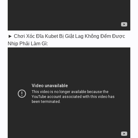
► Chơi Xóc Đĩa Kubet Bị Giật Lag Không Đếm Được
Nhịp Phải Làm Gì: