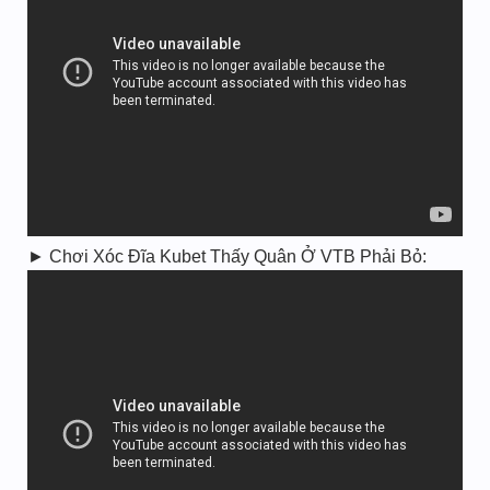
► Chơi Xóc Đĩa Kubet Thấy Quân Ở VTB Phải Bỏ: