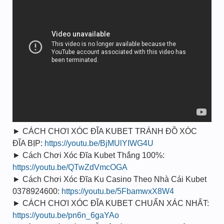
► CÁCH CHƠI XÓC ĐĨA KUBET TRÁNH ĐỒ XÓC
ĐĨA BỊP:
https://youtu.be/BjMUlYIWG4U
► Cách Chơi Xóc Đĩa Kubet Thắng 100%:
https://youtu.be/QTwZdVmcOGA
► Cách Chơi Xóc Đĩa Ku Casino Theo Nhà Cái Kubet
0378924600:
https://youtu.be/5FbamwxX8W4
► CÁCH CHƠI XÓC ĐĨA KUBET CHUẨN XÁC NHẤT:
https://youtu.be/pn6n_6gaYAo