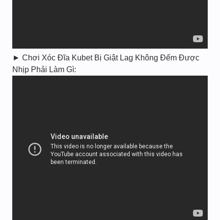
► Chơi Xóc Đĩa Kubet Bị Giật Lag Không Đếm Được
Nhịp Phải Làm Gì: