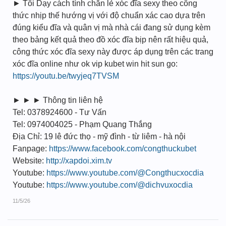
► Tôi Dạy cách tính chẵn lẻ xóc đĩa sexy theo công
thức nhịp thế hướng vị với độ chuẩn xác cao dựa trên
đúng kiểu đĩa và quân vị mà nhà cái đang sử dụng kèm
theo bảng kết quả theo đồ xóc đĩa bịp nên rất hiệu quả,
công thức xóc đĩa sexy này được áp dụng trên các trang
xóc đĩa online như ok vip kubet win hit sun go:
https://youtu.be/twyjeq7TVSM
► ► ► Thông tin liên hệ
Tel: 0378924600 - Tư Vấn
Tel: 0974004025 - Phạm Quang Thắng
Địa Chỉ: 19 lê đức thọ - mỹ đình - từ liêm - hà nội
Fanpage:
https://www.facebook.com/congthuckubet
Website:
http://xapdoi.xim.tv
Youtube:
https://www.youtube.com/@Congthucxocdia
Youtube:
https://www.youtube.com/@dichvuxocdia
11/5/26