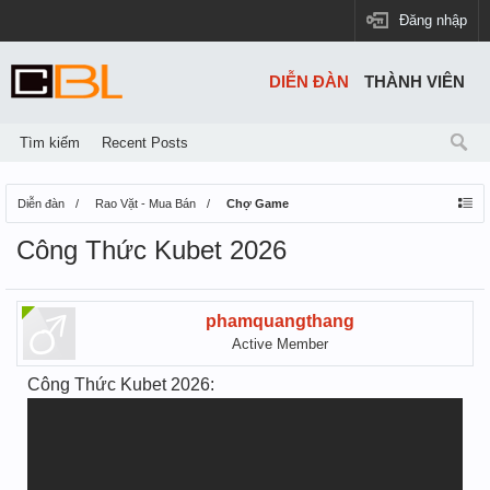
Đăng nhập
DIỄN ĐÀN
THÀNH VIÊN
Tìm kiếm
Recent Posts
Diễn đàn
Rao Vặt - Mua Bán
Chợ Game
Công Thức Kubet 2026
phamquangthang
Active Member
Công Thức Kubet 2026: