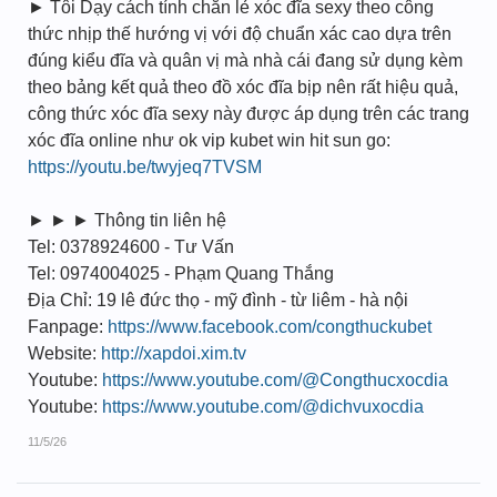
► Tôi Dạy cách tính chẵn lẻ xóc đĩa sexy theo công
thức nhịp thế hướng vị với độ chuẩn xác cao dựa trên
đúng kiểu đĩa và quân vị mà nhà cái đang sử dụng kèm
theo bảng kết quả theo đồ xóc đĩa bịp nên rất hiệu quả,
công thức xóc đĩa sexy này được áp dụng trên các trang
xóc đĩa online như ok vip kubet win hit sun go:
https://youtu.be/twyjeq7TVSM
► ► ► Thông tin liên hệ
Tel: 0378924600 - Tư Vấn
Tel: 0974004025 - Phạm Quang Thắng
Địa Chỉ: 19 lê đức thọ - mỹ đình - từ liêm - hà nội
Fanpage:
https://www.facebook.com/congthuckubet
Website:
http://xapdoi.xim.tv
Youtube:
https://www.youtube.com/@Congthucxocdia
Youtube:
https://www.youtube.com/@dichvuxocdia
11/5/26