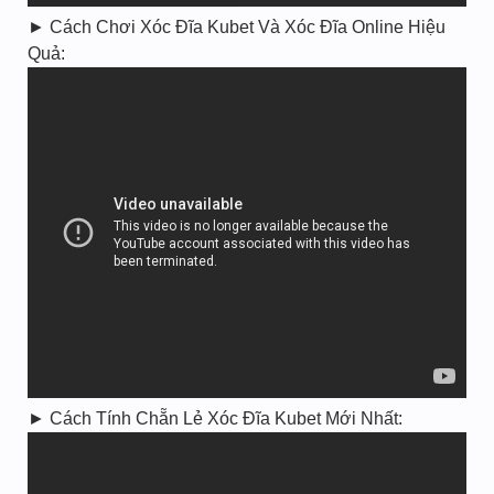
► Cách Chơi Xóc Đĩa Kubet Và Xóc Đĩa Online Hiệu
Quả:
► Cách Tính Chẵn Lẻ Xóc Đĩa Kubet Mới Nhất: