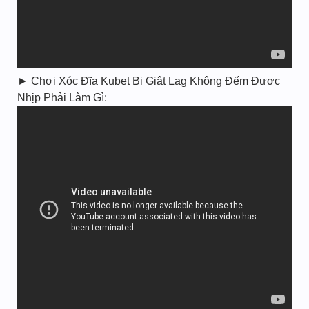
► Chơi Xóc Đĩa Kubet Bị Giật Lag Không Đếm Được
Nhịp Phải Làm Gì: