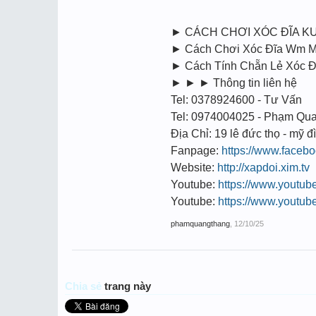
► CÁCH CHƠI XÓC ĐĨA K
► Cách Chơi Xóc Đĩa Wm M
► Cách Tính Chẵn Lẻ Xóc
► ► ► Thông tin liên hệ
Tel: 0378924600 - Tư Vấn
Tel: 0974004025 - Phạm Qu
Địa Chỉ: 19 lê đức thọ - mỹ đì
Fanpage:
https://www.faceb
Website:
http://xapdoi.xim.tv
Youtube:
https://www.youtu
Youtube:
https://www.youtu
phamquangthang
,
12/10/25
Chia sẻ
trang này