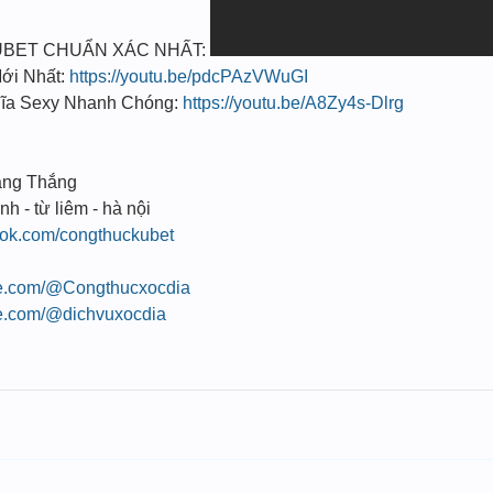
UBET CHUẨN XÁC NHẤT:
ới Nhất:
https://youtu.be/pdcPAzVWuGI
 Đĩa Sexy Nhanh Chóng:
https://youtu.be/A8Zy4s-Dlrg
ang Thắng
nh - từ liêm - hà nội
ook.com/congthuckubet
be.com/@Congthucxocdia
be.com/@dichvuxocdia