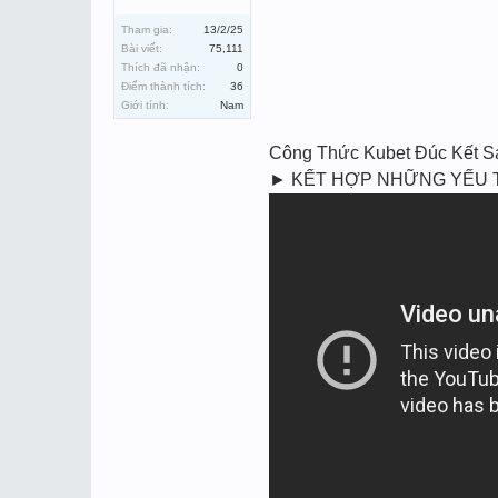
Tham gia:
13/2/25
Bài viết:
75,111
Thích đã nhận:
0
Điểm thành tích:
36
Giới tính:
Nam
Công Thức Kubet Đúc Kết S
► KẾT HỢP NHỮNG YẾU TÔ