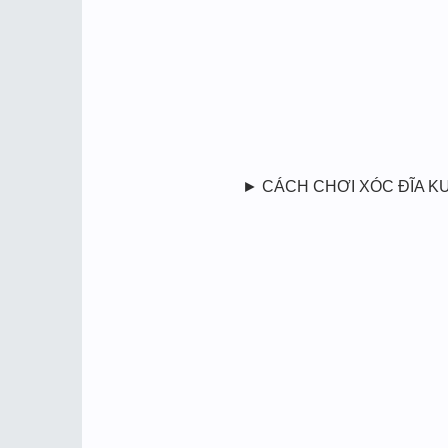
► CÁCH CHƠI XÓC ĐĨA KU