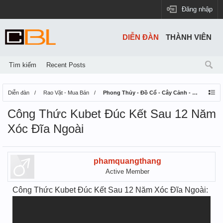
Đăng nhập
DIỄN ĐÀN
THÀNH VIÊN
Tìm kiếm
Recent Posts
Diễn đàn
Rao Vặt - Mua Bán
Phong Thủy - Đồ Cổ - Cây Cảnh - Thú Nuôi
Công Thức Kubet Đúc Kết Sau 12 Năm
Xóc Đĩa Ngoài
phamquangthang
Active Member
Công Thức Kubet Đúc Kết Sau 12 Năm Xóc Đĩa Ngoài: