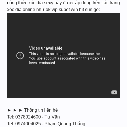
công thức xóc đĩa sexy này được áp dụng trên các trang
xóc đĩa online như ok vip kubet win hit sun go:
► ► ► Thông tin liên hệ
Tel: 0378924600 - Tư Vấn
Tel: 0974004025 - Phạm Quang Thắng