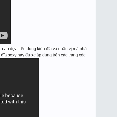
c cao dựa trên đúng kiểu đĩa và quân vị mà nhà
c đĩa sexy này được áp dụng trên các trang xóc