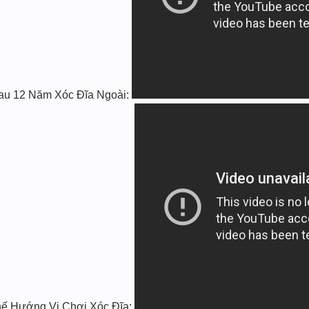
au 12 Năm Xóc Đĩa Ngoài:
ế Hướng Vị Chơi Xóc Đĩa: