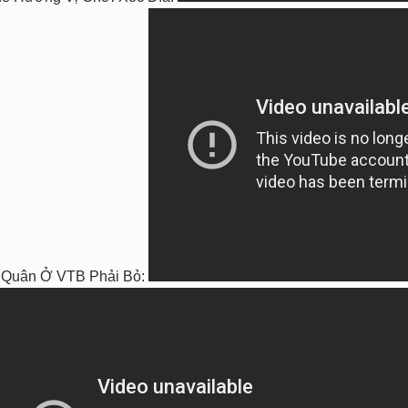
 Quân Ở VTB Phải Bỏ: