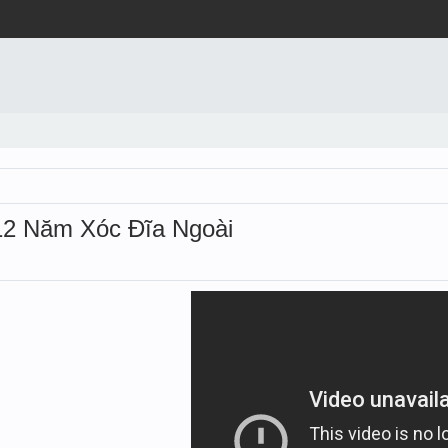
12 Năm Xóc Đĩa Ngoài