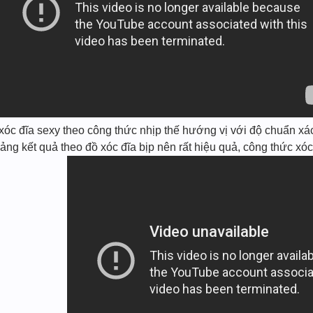
xóc đĩa sexy theo công thức nhịp thế hướng vị với độ chuẩn xá
ng kết quả theo đồ xóc đĩa bịp nên rất hiệu quả, công thức xó