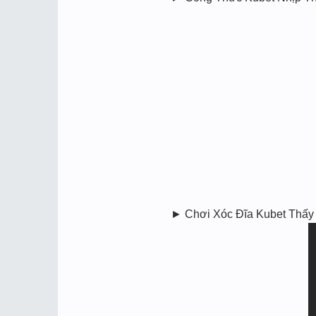
► Chơi Xóc Đĩa Kubet Thấy