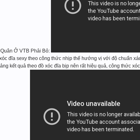
 Quân Ở VTB Phải Bỏ:
xóc đĩa sexy theo công thức nhịp thế hướng vị với độ chuẩn xá
ng kết quả theo đồ xóc đĩa bịp nên rất hiệu quả, công thức xó