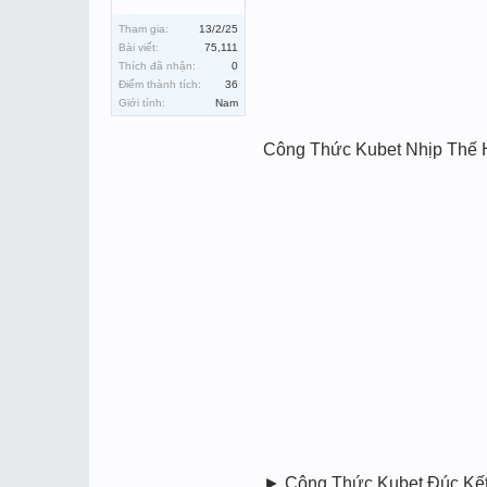
Tham gia:
13/2/25
Bài viết:
75,111
Thích đã nhận:
0
Điểm thành tích:
36
Giới tính:
Nam
Công Thức Kubet Nhịp Thế 
► Công Thức Kubet Đúc Kết