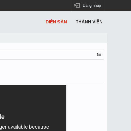
Đăng nhập
DIỄN ĐÀN
THÀNH VIÊN