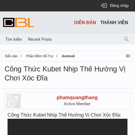
Đăng nhập
DIỄN ĐÀN
THÀNH VIÊN
Tìm kiếm
Recent Posts
Diễn đàn
Phần Mềm Hỗ Trợ
Android
Công Thức Kubet Nhịp Thế Hướng Vị
Chơi Xóc Đĩa
phamquangthang
Active Member
Công Thức Kubet Nhịp Thế Hướng Vị Chơi Xóc Đĩa: