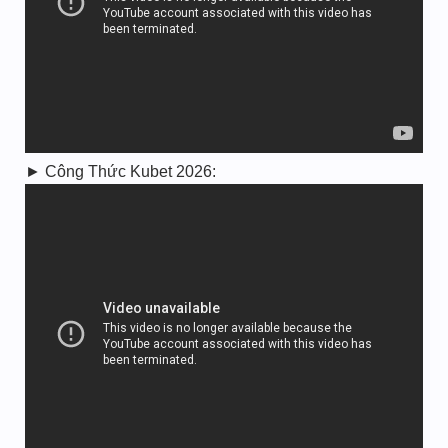
► Công Thức Kubet 2026: