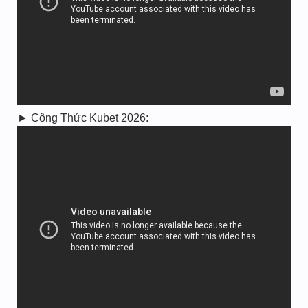
► Công Thức Kubet 2026: