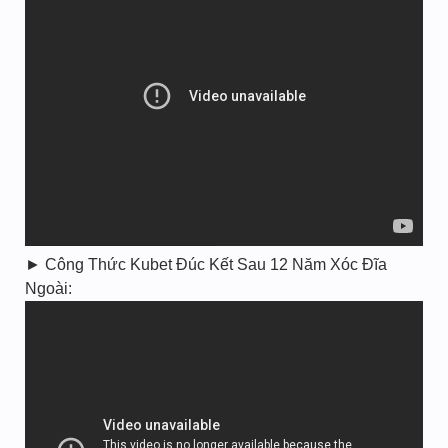
► Công Thức Kubet Đúc Kết Sau 12 Năm Xóc Đĩa
Ngoài: