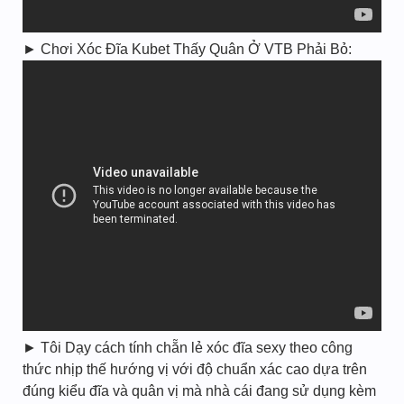
► Chơi Xóc Đĩa Kubet Thấy Quân Ở VTB Phải Bỏ:
► Tôi Dạy cách tính chẵn lẻ xóc đĩa sexy theo công
thức nhịp thế hướng vị với độ chuẩn xác cao dựa trên
đúng kiểu đĩa và quân vị mà nhà cái đang sử dụng kèm