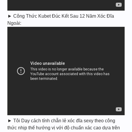
► Công Thức Kubet Đúc Kết Sau 12 Năm Xóc Đĩa
Ngoài:
► Tôi Dạy cách tính chẵn lẻ xóc đĩa sexy theo công
thức nhịp thế hướng vị với độ chuẩn xác cao dựa trên