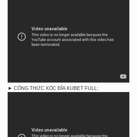
► CÔNG THỨC XÓC ĐĨA KUBET FULL: