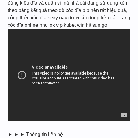
đúng kiểu đĩa và quân vị mà nhà cái đang sử dụng kèm
theo bảng kết quả theo đồ xóc đĩa bịp nên rất hiệu quả,
công thức xóc đĩa sexy này được áp dụng trên các trang
xóc đĩa online như ok vip kubet win hit sun go:
► ► ► Thông tin liên hệ