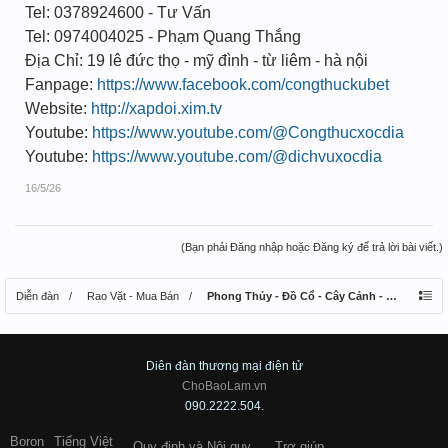
Tel: 0378924600 - Tư Vấn
Tel: 0974004025 - Phạm Quang Thắng
Địa Chỉ: 19 lê đức thọ - mỹ đình - từ liêm - hà nội
Fanpage:
https://www.facebook.com/congthuckubet
Website:
http://xapdoi.xim.tv
Youtube:
https://www.youtube.com/@Congthucxocdia
Youtube:
https://www.youtube.com/@dichvuxocdia
16/5/26
(Bạn phải Đăng nhập hoặc Đăng ký để trả lời bài viết.)
Diễn đàn
Rao Vặt - Mua Bán
Phong Thủy - Đồ Cổ - Cây Cảnh - Thú Nuôi
Diên đàn thương mại điện tử
ChoBaoLam.vn
090.2222.504.
Boron
Tiếng Việt
Quy định và Nội quy
Trợ giúp