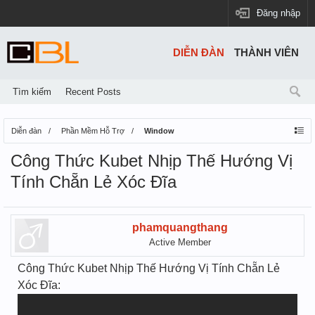
Đăng nhập
DIỄN ĐÀN
THÀNH VIÊN
Tìm kiếm
Recent Posts
Diễn đàn
Phần Mềm Hỗ Trợ
Window
Công Thức Kubet Nhịp Thế Hướng Vị
Tính Chẵn Lẻ Xóc Đĩa
phamquangthang
Active Member
Công Thức Kubet Nhịp Thế Hướng Vị Tính Chẵn Lẻ
Xóc Đĩa: