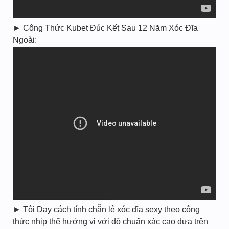
► Công Thức Kubet Đúc Kết Sau 12 Năm Xóc Đĩa
Ngoài:
► Tôi Dạy cách tính chẵn lẻ xóc đĩa sexy theo công
thức nhịp thế hướng vị với độ chuẩn xác cao dựa trên