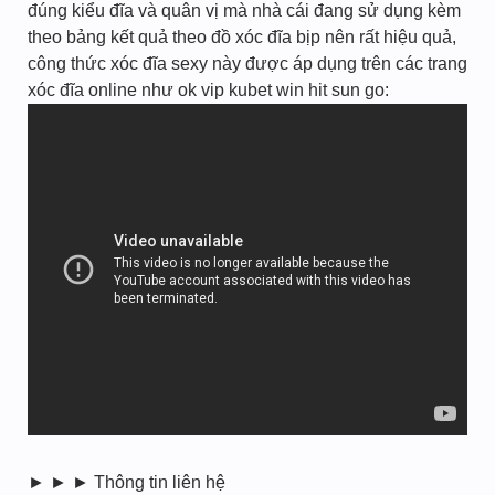
đúng kiểu đĩa và quân vị mà nhà cái đang sử dụng kèm
theo bảng kết quả theo đồ xóc đĩa bịp nên rất hiệu quả,
công thức xóc đĩa sexy này được áp dụng trên các trang
xóc đĩa online như ok vip kubet win hit sun go:
► ► ► Thông tin liên hệ