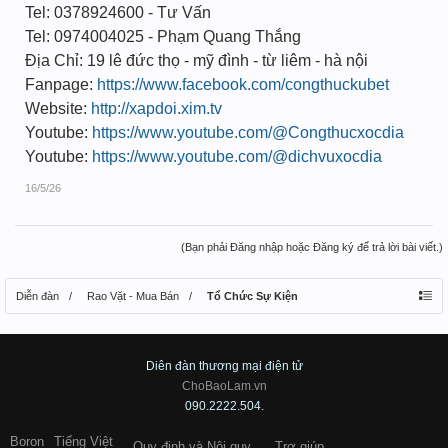
Tel: 0378924600 - Tư Vấn
Tel: 0974004025 - Phạm Quang Thắng
Địa Chỉ: 19 lê đức thọ - mỹ đình - từ liêm - hà nội
Fanpage:
https://www.facebook.com/congthuckubet
Website:
http://xapdoi.xim.tv
Youtube:
https://www.youtube.com/@Congthucxocdia
Youtube:
https://www.youtube.com/@dichvuxocdia
16/5/26
(Bạn phải Đăng nhập hoặc Đăng ký để trả lời bài viết.)
Diễn đàn
Rao Vặt - Mua Bán
Tổ Chức Sự Kiện
Diên đàn thương mại điện tử
ChoBaoLam.vn
090.2222.504.
Boron
Tiếng Việt
Quy định và Nội quy
Trợ giúp