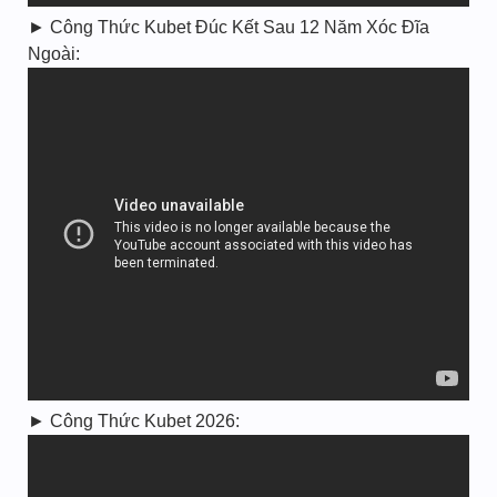
► Công Thức Kubet Đúc Kết Sau 12 Năm Xóc Đĩa
Ngoài:
► Công Thức Kubet 2026: