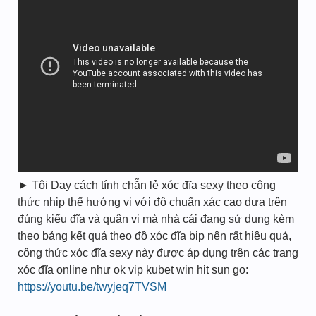
► Tôi Dạy cách tính chẵn lẻ xóc đĩa sexy theo công
thức nhịp thế hướng vị với độ chuẩn xác cao dựa trên
đúng kiểu đĩa và quân vị mà nhà cái đang sử dụng kèm
theo bảng kết quả theo đồ xóc đĩa bịp nên rất hiệu quả,
công thức xóc đĩa sexy này được áp dụng trên các trang
xóc đĩa online như ok vip kubet win hit sun go:
https://youtu.be/twyjeq7TVSM