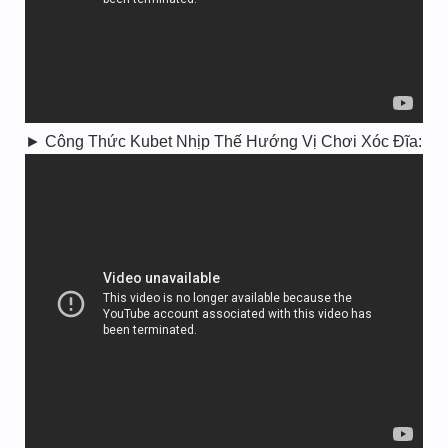
► Công Thức Kubet Nhịp Thế Hướng Vị Chơi Xóc Đĩa: