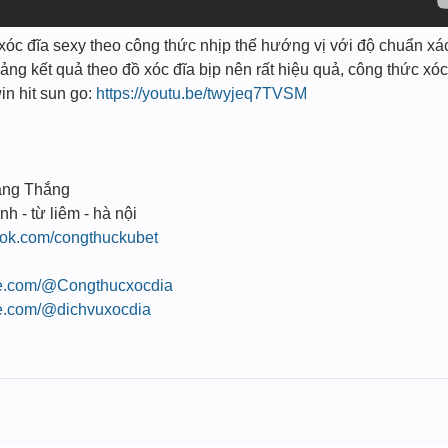
xóc đĩa sexy theo công thức nhịp thế hướng vị với độ chuẩn xá
ng kết quả theo đồ xóc đĩa bịp nên rất hiệu quả, công thức xó
in hit sun go:
https://youtu.be/twyjeq7TVSM
ang Thắng
nh - từ liêm - hà nội
ook.com/congthuckubet
be.com/@Congthucxocdia
be.com/@dichvuxocdia