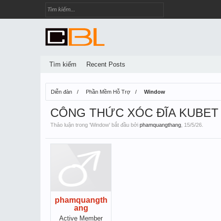
Tìm kiếm
Recent Posts
Diễn đàn
Phần Mềm Hỗ Trợ
Window
CÔNG THỨC XÓC ĐĨA KUBET
Thảo luận trong '
Window
' bắt đầu bởi
phamquangthang
,
15/5/26
.
phamquangth
ang
Active Member