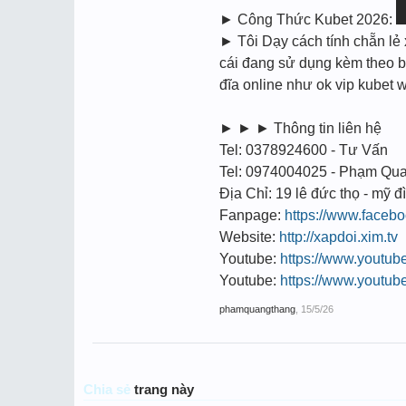
► Công Thức Kubet 2026:
► Tôi Dạy cách tính chẵn lẻ 
cái đang sử dụng kèm theo bả
đĩa online như ok vip kubet w
► ► ► Thông tin liên hệ
Tel: 0378924600 - Tư Vấn
Tel: 0974004025 - Phạm Qu
Địa Chỉ: 19 lê đức thọ - mỹ đì
Fanpage:
https://www.faceb
Website:
http://xapdoi.xim.tv
Youtube:
https://www.youtu
Youtube:
https://www.youtu
phamquangthang
,
15/5/26
Chia sẻ
trang này