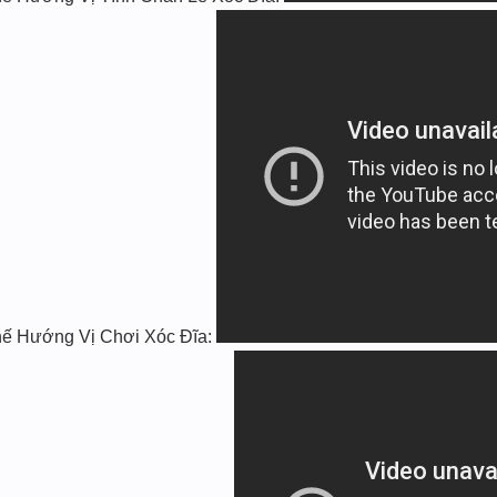
ế Hướng Vị Chơi Xóc Đĩa: