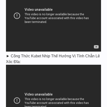
► Công Thức Kubet Nhịp Thế Hướng Vị Tính Chẵn Lẻ
Xóc Đĩa: