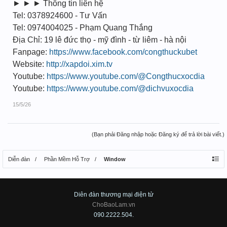
► ► ► Thông tin liên hệ
Tel: 0378924600 - Tư Vấn
Tel: 0974004025 - Phạm Quang Thắng
Địa Chỉ: 19 lê đức thọ - mỹ đình - từ liêm - hà nội
Fanpage:
https://www.facebook.com/congthuckubet
Website:
http://xapdoi.xim.tv
Youtube:
https://www.youtube.com/@Congthucxocdia
Youtube:
https://www.youtube.com/@dichvuxocdia
15/5/26
(Bạn phải Đăng nhập hoặc Đăng ký để trả lời bài viết.)
Diễn đàn
Phần Mềm Hỗ Trợ
Window
Diên đàn thương mại điện tử
ChoBaoLam.vn
090.2222.504.