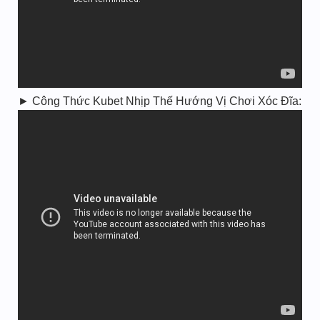
► Công Thức Kubet Nhịp Thế Hướng Vị Chơi Xóc Đĩa: