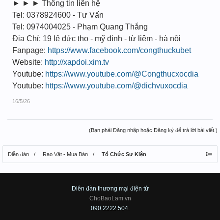
► ► ► Thông tin liên hệ
Tel: 0378924600 - Tư Vấn
Tel: 0974004025 - Phạm Quang Thắng
Địa Chỉ: 19 lê đức thọ - mỹ đình - từ liêm - hà nội
Fanpage:
https://www.facebook.com/congthuckubet
Website:
http://xapdoi.xim.tv
Youtube:
https://www.youtube.com/@Congthucxocdia
Youtube:
https://www.youtube.com/@dichvuxocdia
16/5/26
(Bạn phải Đăng nhập hoặc Đăng ký để trả lời bài viết.)
Diễn đàn
Rao Vặt - Mua Bán
Tổ Chức Sự Kiện
Diên đàn thương mại điện tử
ChoBaoLam.vn
090.2222.504.