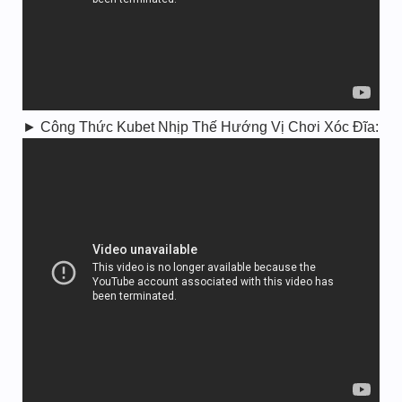
► Công Thức Kubet Nhịp Thế Hướng Vị Chơi Xóc Đĩa: