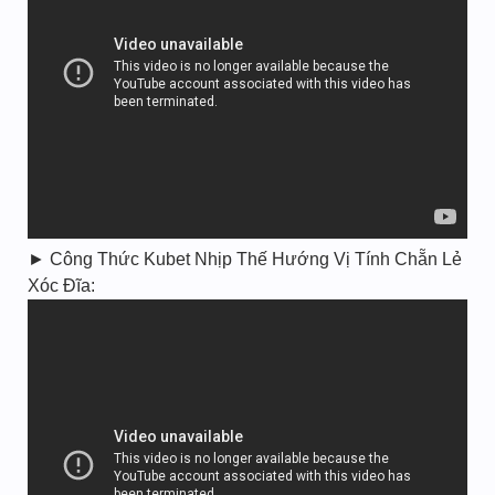
► Công Thức Kubet Nhịp Thế Hướng Vị Tính Chẵn Lẻ
Xóc Đĩa: