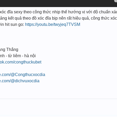
xóc đĩa sexy theo công thức nhịp thế hướng vị với độ chuẩn xá
ng kết quả theo đồ xóc đĩa bịp nên rất hiệu quả, công thức xó
in hit sun go:
https://youtu.be/twyjeq7TVSM
ang Thắng
nh - từ liêm - hà nội
ook.com/congthuckubet
be.com/@Congthucxocdia
be.com/@dichvuxocdia