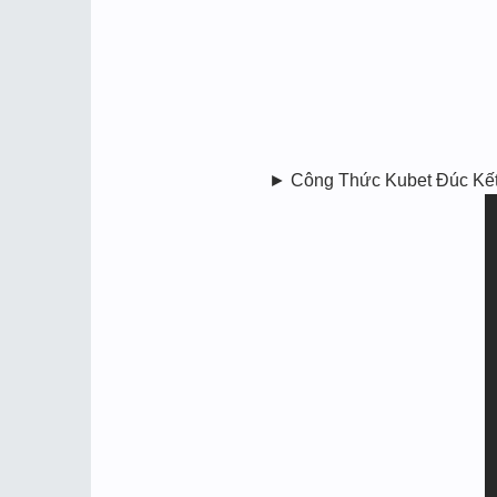
► Công Thức Kubet Đúc Kết