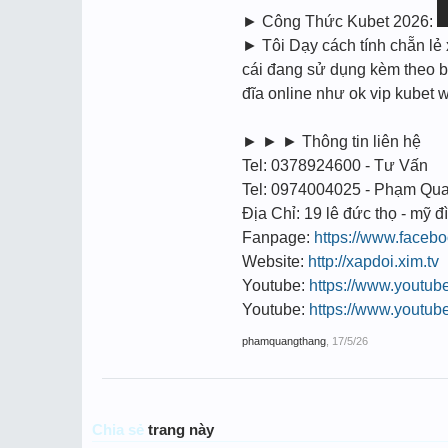
► Công Thức Kubet 2026:
► Tôi Dạy cách tính chẵn lẻ 
cái đang sử dụng kèm theo bả
đĩa online như ok vip kubet w
► ► ► Thông tin liên hệ
Tel: 0378924600 - Tư Vấn
Tel: 0974004025 - Phạm Qu
Địa Chỉ: 19 lê đức thọ - mỹ đì
Fanpage:
https://www.faceb
Website:
http://xapdoi.xim.tv
Youtube:
https://www.youtu
Youtube:
https://www.youtu
phamquangthang
,
17/5/26
Chia sẻ
trang này