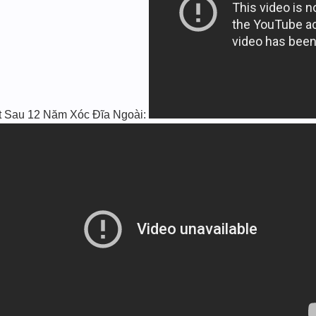
 Sau 12 Năm Xóc Đĩa Ngoài: