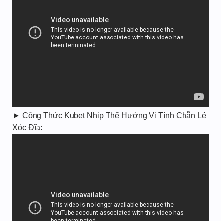
► Công Thức Kubet Nhịp Thế Hướng Vị Tính Chẵn Lẻ
Xóc Đĩa: