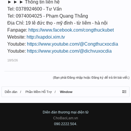
► ► ► Thông tin liên hệ
Tel: 0378924600 - Tư Vấn
Tel: 0974004025 - Phạm Quang Thắng
Địa Chỉ: 19 lê đức thọ - mỹ đình - từ liêm - hà nội
Fanpage:
https://www.facebook.com/congthuckubet
Website:
http://xapdoi.xim.tv
Youtube:
https://www.youtube.com/@Congthucxocdia
Youtube:
https://www.youtube.com/@dichvuxocdia
18/5/26
(Bạn phải Đăng nhập hoặc Đăng ký để trả lời bài viết.)
Diễn đàn
Phần Mềm Hỗ Trợ
Window
Diên đàn thương mại điện tử
ChoBaoLam.vn
090.2222.504.