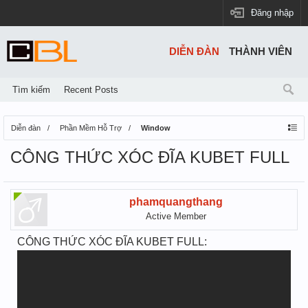
Đăng nhập
DIỄN ĐÀN
THÀNH VIÊN
Tìm kiếm
Recent Posts
Diễn đàn
Phần Mềm Hỗ Trợ
Window
CÔNG THỨC XÓC ĐĨA KUBET FULL
phamquangthang
Active Member
CÔNG THỨC XÓC ĐĨA KUBET FULL: