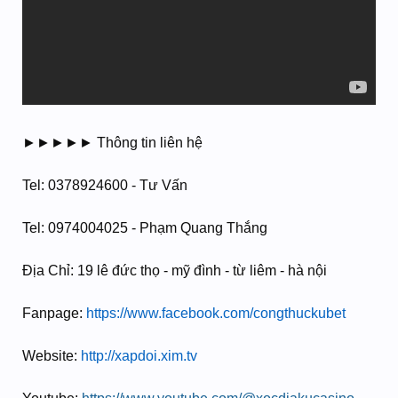
►►►►► Thông tin liên hệ
Tel: 0378924600 - Tư Vấn
Tel: 0974004025 - Phạm Quang Thắng
Địa Chỉ: 19 lê đức thọ - mỹ đình - từ liêm - hà nội
Fanpage:
https://www.facebook.com/congthuckubet
Website:
http://xapdoi.xim.tv