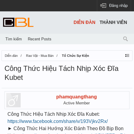
Đăng nhập
DIỄN ĐÀN
THÀNH VIÊN
Tìm kiếm
Recent Posts
Diễn đàn
Rao Vặt - Mua Bán
Tổ Chức Sự Kiện
Công Thức Hiệu Tách Nhịp Xóc Đĩa
Kubet
phamquangthang
Active Member
Công Thức Hiệu Tách Nhịp Xóc Đĩa Kubet:
https://www.facebook.com/share/v/193Vjkv2Rx/
► Công Thức Hai Hướng Xóc Đánh Theo Đồ Bịp Bọn