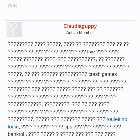
8/7/26
Claudiaguppy
Active Member
????????? ???? ?????, ???? ?? ???????? ??? ?? ??
????????? ??? ????? ??? ?????? live ????????
????? ??????? ????. ??? ??????????, ?? ???????
??????? ??? ????????? ???????? ???????? ??????
?????, ?? ??? ?????? ?????????? crash games
?????? ?????? ?????????. ?????????, ??? ??????
???????? ??? ????? ????? ????? ??? ?? ???????
????? ???? ???????? ???????????? ??? ?? ??
????????????. ?????????, ??? ?? ??? ????
??????????? ? ???????????? ??? ?? ????????
?????????, ????? ??? ??????? ????? ???
roulettino
login
, ???? ?????? ???? tips ??? ?????????? ???
bankroll. ???? ????? ? ????? ??? ??? ??? ????