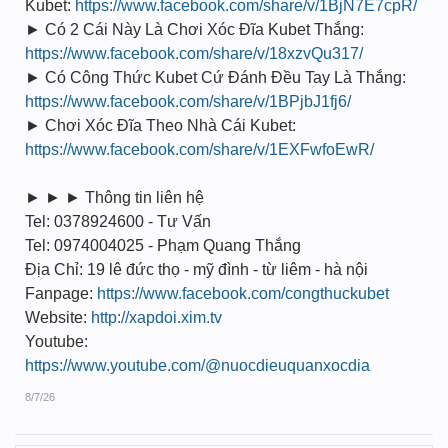
Kubet:
https://www.facebook.com/share/v/1BjN7E7cpR/
► Có 2 Cái Này Là Chơi Xóc Đĩa Kubet Thắng:
https://www.facebook.com/share/v/18xzvQu317/
► Có Công Thức Kubet Cứ Đánh Đều Tay Là Thắng:
https://www.facebook.com/share/v/1BPjbJ1fj6/
► Chơi Xóc Đĩa Theo Nhà Cái Kubet:
https://www.facebook.com/share/v/1EXFwfoEwR/
► ► ► Thông tin liên hệ
Tel: 0378924600 - Tư Vấn
Tel: 0974004025 - Phạm Quang Thắng
Địa Chỉ: 19 lê đức thọ - mỹ đình - từ liêm - hà nội
Fanpage:
https://www.facebook.com/congthuckubet
Website:
http://xapdoi.xim.tv
Youtube:
https://www.youtube.com/@nuocdieuquanxocdia
8/7/26