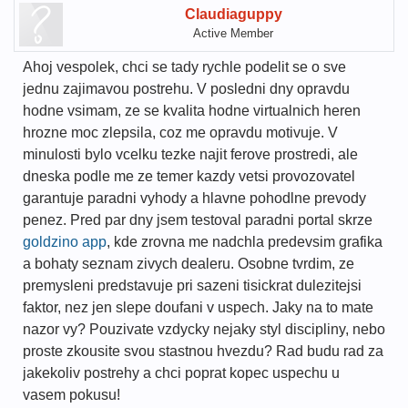
Claudiaguppy
Active Member
Ahoj vespolek, chci se tady rychle podelit se o sve
jednu zajimavou postrehu. V posledni dny opravdu
hodne vsimam, ze se kvalita hodne virtualnich heren
hrozne moc zlepsila, coz me opravdu motivuje. V
minulosti bylo vcelku tezke najit ferove prostredi, ale
dneska podle me ze temer kazdy vetsi provozovatel
garantuje paradni vyhody a hlavne pohodlne prevody
penez. Pred par dny jsem testoval paradni portal skrze
goldzino app
, kde zrovna me nadchla predevsim grafika
a bohaty seznam zivych dealeru. Osobne tvrdim, ze
premysleni predstavuje pri sazeni tisickrat dulezitejsi
faktor, nez jen slepe doufani v uspech. Jaky na to mate
nazor vy? Pouzivate vzdycky nejaky styl discipliny, nebo
proste zkousite svou stastnou hvezdu? Rad budu rad za
jakekoliv postrehy a chci poprat kopec uspechu u
vasem pokusu!