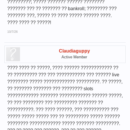
?????????; ????? ??????? ?????? ????????
??????? ??? ?? ??????? ?? bankroll; ???????? ???
??????? ???, ????? ?? ???? ????? ?????? ????.
???? ???? ?? ?????!
10/7/26
Claudiaguppy
Active Member
???? ???? ?? ?????, ???? ?????? ???????????? ??
?? ????????? ??? ??? ??????????? ??? ?????? live
???????? ????? ???????????? ?????????. ?? ?????,
?? ??????? ??????? ??? ???????? slots
???????????? ??????? ???????????? ?????? ?????,
?? ??? ???????? ??? ????????? ??????? ??
??????????. ??? ???? ??????, ??? ?????????? ???
????? ????? ????? ??? ?? ????????? ????? ??????
???????? ???????????? ????? ??????? ?????????.