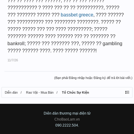
??? ?? ???? ??? ??????, ??? ?? ??? ??????
??????????? ? ???? ??? ?? ?? ??????????, ?????
??? ??????? ????? ???
bassbet greece
, ???? ??????
??? ?????????? ??? ???????? ????????. ????? ??
????? ????? ??? ??? ???? ?????????; ?????
??????? ?????? ???? ?????? ??? ?? ??????? ??
bankroll; ????? ??? ??????? ???, ????? ?? gambling
????? ?????? ????. ???? ????? ??????!
11/7/26
(Bạn phải Đăng nhập hoặc Đăng ký để trả lời bài viết.)
Diễn đàn
Rao Vặt - Mua Bán
Tổ Chức Sự Kiện
Diên đàn thương mại điện tử
ChoBaoLam.vn
090.2222.504.