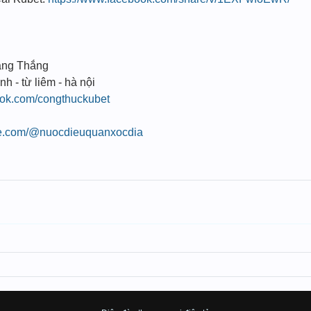
ang Thắng
nh - từ liêm - hà nội
ook.com/congthuckubet
be.com/@nuocdieuquanxocdia