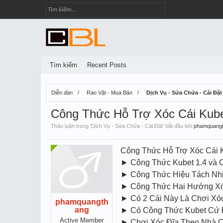
Tìm kiếm
Recent Posts
Diễn đàn
Rao Vặt - Mua Bán
Dịch Vụ - Sửa Chửa - Cài Đặt
Công Thức Hỗ Trợ Xóc Cái Kub
Thảo luận trong '
Dịch Vụ - Sửa Chửa - Cài Đặt
' bắt đầu bởi
phamquang
Công Thức Hỗ Trợ Xóc Cái
► Công Thức Kubet 1.4 và 
► Công Thức Hiệu Tách Nhị
► Công Thức Hai Hướng Xó
► Có 2 Cái Này Là Chơi Xó
phamquangth
ang
► Có Công Thức Kubet Cứ 
Active Member
► Chơi Xóc Đĩa Theo Nhà C