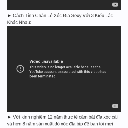
► Cách Tính Chẵn Lẻ Xóc Đĩa Sexy Với 3 Kiểu Lắc
Khác Nhau:
► Với kinh nghiệm 12 năm thực tế cầm bát đĩa xóc cái
và hơn 8 năm sản xuất đồ xóc đĩa bịp để bán tôi mới