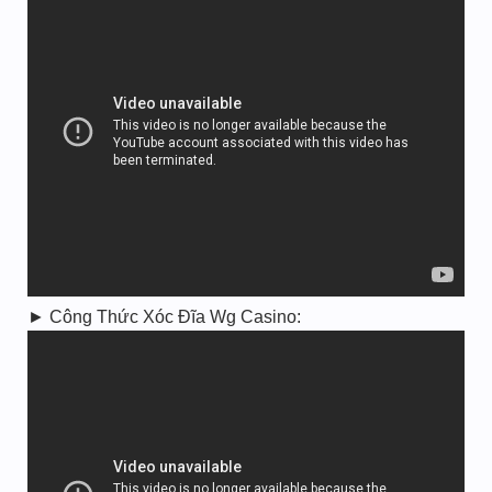
► Công Thức Xóc Đĩa Wg Casino: