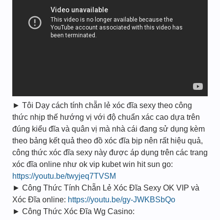
► Tôi Dạy cách tính chẵn lẻ xóc đĩa sexy theo công
thức nhịp thế hướng vị với độ chuẩn xác cao dựa trên
đúng kiểu đĩa và quân vị mà nhà cái đang sử dụng kèm
theo bảng kết quả theo đồ xóc đĩa bịp nên rất hiệu quả,
công thức xóc đĩa sexy này được áp dụng trên các trang
xóc đĩa online như ok vip kubet win hit sun go:
https://youtu.be/twyjeq7TVSM
► Công Thức Tính Chẵn Lẻ Xóc Đĩa Sexy OK VIP và
Xóc Đĩa online:
https://youtu.be/gy-JWKBSbQo
► Công Thức Xóc Đĩa Wg Casino: