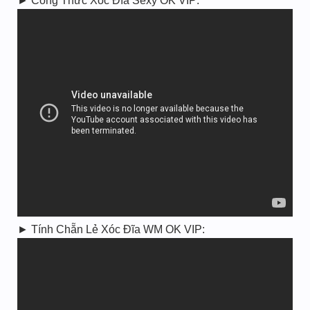
► Công Thức Xóc Đĩa Sexy OK VIP:
► Tính Chẵn Lẻ Xóc Đĩa WM OK VIP: