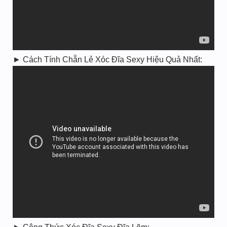
► Cách Tính Chẵn Lẻ Xóc Đĩa Sexy Hiệu Quả Nhất: