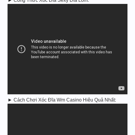
► Công Thức Xóc Đĩa Sexy Đĩa Lõm:
► Cách Chơi Xóc Đĩa Wm Casino Hiệu Quả Nhất: