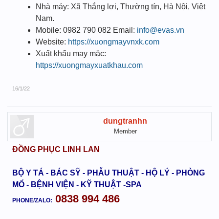
Nhà máy: Xã Thắng lợi, Thường tín, Hà Nội, Việt
Nam.
Mobile: 0982 790 082 Email:
info@evas.vn
Website:
https://xuongmayvnxk.com
Xuất khẩu may mặc:
https://xuongmayxuatkhau.com
16/1/22
dungtranhn
Member
ĐỒNG PHỤC LINH LAN
BỘ Y TÁ - BÁC SỸ - PHẪU THUẬT - HỘ LÝ - PHÒNG
MỔ - BỆNH VIỆN - KỸ THUẬT -SPA
0838 994 486
PHONE/ZALO: