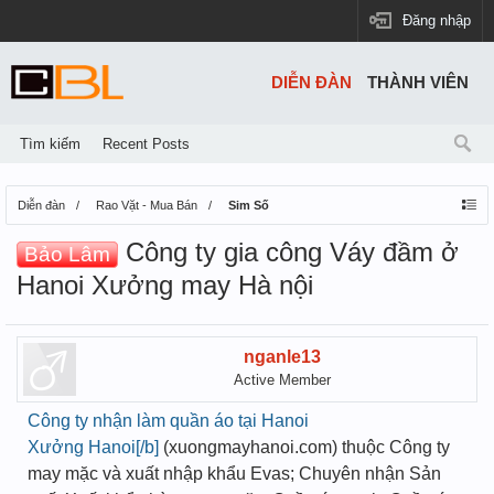
Đăng nhập
DIỄN ĐÀN
THÀNH VIÊN
Tìm kiếm
Recent Posts
Diễn đàn
Rao Vặt - Mua Bán
Sim Số
Công ty gia công Váy đầm ở
Bảo Lâm
Hanoi Xưởng may Hà nội
nganle13
Active Member
Công ty nhận làm quần áo tại Hanoi
Xưởng Hanoi[/b]
(xuongmayhanoi.com) thuộc Công ty
may mặc và xuất nhập khẩu Evas; Chuyên nhận Sản