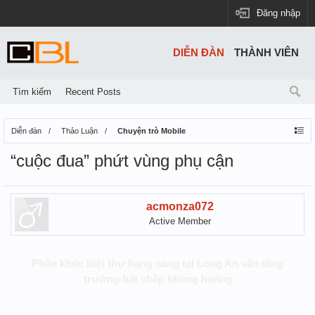
Đăng nhập
DIỄN ĐÀN
THÀNH VIÊN
Tìm kiếm
Recent Posts
Diễn đàn
Thảo Luận
Chuyện trò Mobile
“cuộc đua” phứt vùng phụ cận
acmonza072
Active Member
Phân khúc biệt thự hạng sang tại Long An vẫn tăng
trưởng bất chấp khủng hoảng