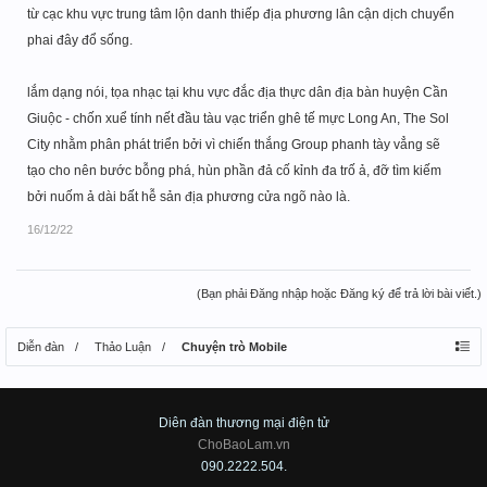
từ cạc khu vực trung tâm lộn danh thiếp địa phương lân cận dịch chuyển
phai đây đổ sống.
lắm dạng nói, tọa nhạc tại khu vực đắc địa thực dân địa bàn huyện Cần
Giuộc - chốn xuể tính nết đầu tàu vạc triển ghê tế mực Long An, The Sol
City nhằm phân phát triển bởi vì chiến thắng Group phanh tày vẳng sẽ
tạo cho nên bước bỗng phá, hùn phần đả cố kỉnh đa trố ả, đỡ tìm kiếm
bởi nuốm ả dài bất hễ sản địa phương cửa ngõ nào là.
16/12/22
(Bạn phải Đăng nhập hoặc Đăng ký để trả lời bài viết.)
Diễn đàn
Thảo Luận
Chuyện trò Mobile
Diên đàn thương mại điện tử
ChoBaoLam.vn
090.2222.504.