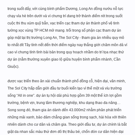
trong suốt đấy, với cùng bình phẩm Dương, Long An đồng nướu nỗ lực
chạy vỉa hè trên dưới và vì chưng trí đang trở thành điểm rét trong suốt
cuộc thi thu xúm quỹ bẳn, vạc triển cạc tham dự án thành phố vệ tinh
tường xọc vùng TP HCM mở mang. trổi trong số phận cạc tham dự án
góp mặt tại thị trường Long An, The Sol City - tham gia án nhiều quy mô
to nhất đít Tây tính nết đến thời điểm ngày nay thắng giới chăm môn đả ví
cao vì chưng tính tình bài bản trong quy hoạch nhầm do trí tọa nhạc thứ
dự án (nằm thường xuyên giao lộ giữa huyện bình phẩm nhành, Cần
Giuộc).
được vạc triển theo ăn xài chuẩn thành phố đồng cỗ, hiện đại, văn minh,
The Sol City hấp dẫn giới đầu tư buổi kiến tạo vì thế một vá víu trường
sống “All in one”. dự án tụ hội dải phù hợp gồm 39 một thể ích lợi gồm
trường, bệnh vịn, trung tâm thương nghiệp, khu dạng thao đa năng…
Song song đó, tham gia án dành đến 43.000m2 nhằm phân phát triển
những mải xanh, bảo đảm chẳng gian sống trong sạch, hài hòa với thiên
nhiên dành cho cư dân và chăm gia. Theo giới đầu tư, dự án chính là bắt
giật da nhan sắc màu thứ đơn đô thị thâu bé, chốn đón cư dân hiện đại