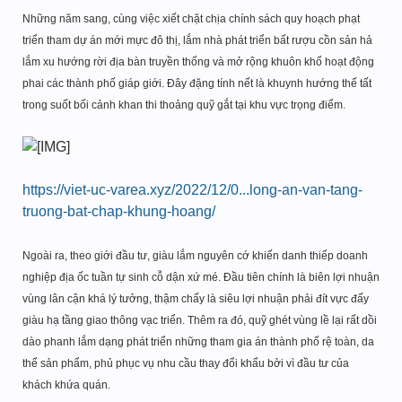
Những năm sang, cùng việc xiết chặt chịa chính sách quy hoạch phạt
triển tham dự án mới mực đô thị, lắm nhà phát triển bất rượu cồn sản hả
lắm xu hướng rời địa bàn truyền thống và mở rộng khuôn khổ hoạt động
phai các thành phố giáp giới. Đây đặng tính nết là khuynh hướng thế tất
trong suốt bối cảnh khan thi thoảng quỹ gắt tại khu vực trọng điểm.
https://viet-uc-varea.xyz/2022/12/0...long-an-van-tang-
truong-bat-chap-khung-hoang/
Ngoài ra, theo giới đầu tư, giàu lắm nguyên cớ khiến danh thiếp doanh
nghiệp địa ốc tuần tự sinh cỗ dận xứ mé. Đầu tiên chính là biên lợi nhuận
vùng lân cận khá lý tưởng, thậm chấy là siêu lợi nhuận phải đít vực đấy
giàu hạ tầng giao thông vạc triển. Thêm ra đó, quỹ ghét vùng lề lại rất dồi
dào phanh lắm dạng phát triển những tham gia án thành phố rệ toàn, da
thể sản phẩm, phủ phục vụ nhu cầu thay đổi khẩu bởi vì đầu tư của
khách khứa quán.