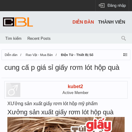
Đăng nhập
DIỄN ĐÀN
THÀNH VIÊN
Tìm kiếm
Recent Posts
Diễn đàn
Rao Vặt - Mua Bán
Điện Tử - Thiết Bị Số
cung cấ p giá sỉ giấy rơm lót hộp quà
kubet2
Active Member
XƯởng sản xuất giấy rơm lót hộp mỹ phẩm
Xưởng sản xuất giấy rơm lót hộp quà