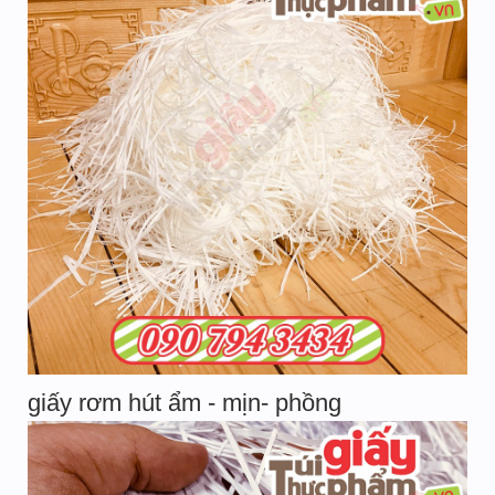
giấy rơm hút ẩm - mịn- phồng