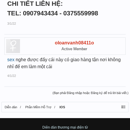
CHI TIẾT LIÊN HỆ:
TEL: 0907943434 - 0375559998
3/1/22
oloanvanh08411o
Active Member
sex
nghe được đấy cái này có giao hàng tận nơi không
nhỉ để em làm một cái
4/1/22
(Bạn phải Đăng nhập hoặc Đăng ký để trả lời bài viết.)
Diễn đàn
Phần Mềm Hỗ Trợ
IOS
Diên đàn thương mại điện tử