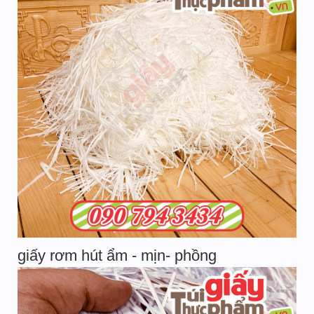
giấy rơm hút ẩm - mịn- phồng