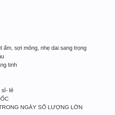
t ẩm, sợi mỏng, nhẹ dai sang trọng
âu
ắng tinh
sỉ- lẻ
UỐC
 TRONG NGÀY SỐ LƯỢNG LỚN