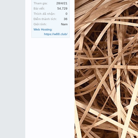
Tham gia:
28/4/21
Bài viết:
54,729
Thích đã nhận:
0
Điểm thành tích:
36
Giới tính:
Nam
Web Hosting
:
https://w88.club/