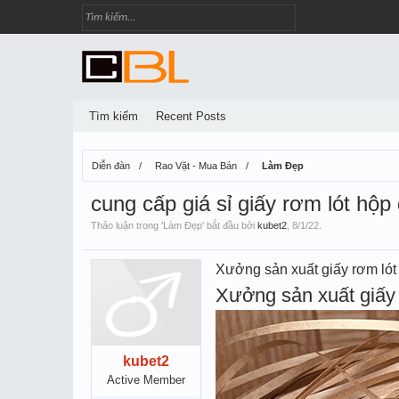
Tìm kiếm
Recent Posts
Diễn đàn
Rao Vặt - Mua Bán
Làm Đẹp
cung cấp giá sỉ giấy rơm lót hộp
Thảo luận trong '
Làm Đẹp
' bắt đầu bởi
kubet2
,
8/1/22
.
Xưởng sản xuất giấy rơm ló
Xưởng sản xuất giấy 
kubet2
Active Member