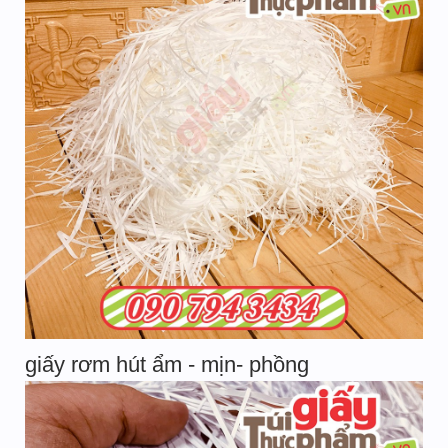
giấy rơm hút ẩm - mịn- phồng