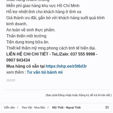
Miễn phí giao hàng khu vực Hồ Chí Minh
Hỗ trợ nhiệt tình cho khách hàng ở tỉnh xa
Giá thành ưu đãi, gắn bó với khách hàng suốt quá trình
kinh doanh.
An toàn vệ sinh thực phẩm.
Thấn thiện môi trường
Tiện dụng trong bữa ăn.
Thiết kế thẩm mỹ mng phong cách tinh tế hiện đại.
LIÊN HỆ CHI CHI TIẾT - TeL/Zalo: 037 555 9998 -
0907 943434
Mua hàng có sẵn tại
https://shp.ee/z5t6d3r
xem thêm :
Tư vấn túi bánh mì
11/2/22
(Bạn phải Đăng nhập hoặc Đăng ký để trả lời bài viết.)
Diễn đàn
Rao Vặt - Mua Bán
Nội Thất - Ngoại Thất