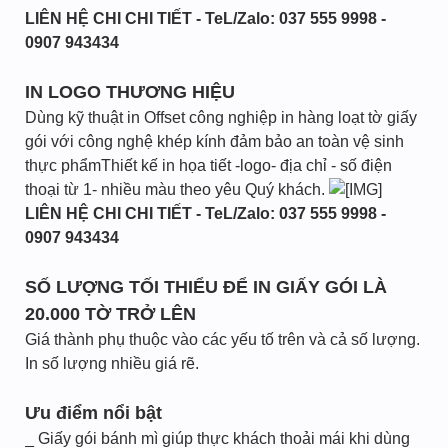
LIÊN HỆ CHI CHI TIẾT - TeL/Zalo: 037 555 9998 -
0907 943434
IN LOGO THƯƠNG HIỆU
Dùng kỹ thuật in Offset công nghiệp in hàng loạt tờ giấy
gói với công nghệ khép kính đảm bảo an toàn vệ sinh
thực phẩmThiết kế in họa tiết -logo- địa chỉ - số điện
thoại từ 1- nhiều màu theo yêu Quý khách.
LIÊN HỆ CHI CHI TIẾT - TeL/Zalo: 037 555 9998 -
0907 943434
SỐ LƯỢNG TỐI THIỂU ĐỂ IN GIẤY GÓI LÀ
20.000 TỜ TRỞ LÊN
Giá thành phụ thuộc vào các yếu tố trên và cả số lượng.
In số lượng nhiều giá rẽ.
Ưu điểm nổi bật
_ Giấy gói bánh mì giúp thực khách thoải mái khi dùng