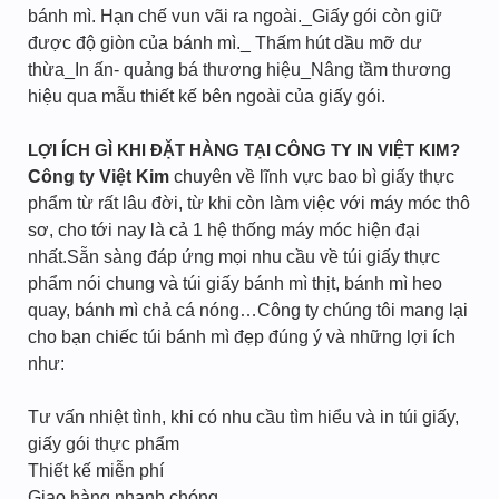
bánh mì. Hạn chế vun vãi ra ngoài._Giấy gói còn giữ
được độ giòn của bánh mì._ Thấm hút dầu mỡ dư
thừa_In ấn- quảng bá thương hiệu_Nâng tầm thương
hiệu qua mẫu thiết kế bên ngoài của giấy gói.
LỢI ÍCH GÌ KHI ĐẶT HÀNG TẠI CÔNG TY IN VIỆT KIM?
Công ty Việt Kim
chuyên về lĩnh vực bao bì giấy thực
phẩm từ rất lâu đời, từ khi còn làm việc với máy móc thô
sơ, cho tới nay là cả 1 hệ thống máy móc hiện đại
nhất.Sẵn sàng đáp ứng mọi nhu cầu về túi giấy thực
phẩm nói chung và túi giấy bánh mì thịt, bánh mì heo
quay, bánh mì chả cá nóng…Công ty chúng tôi mang lại
cho bạn chiếc túi bánh mì đẹp đúng ý và những lợi ích
như:
Tư vấn nhiệt tình, khi có nhu cầu tìm hiểu và in túi giấy,
giấy gói thực phẩm
Thiết kế miễn phí
Giao hàng nhanh chóng