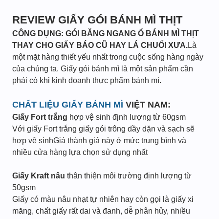
REVIEW GIẤY GÓI BÁNH MÌ THỊT
CÔNG DỤNG: GÓI BĂNG NGANG Ổ BÁNH MÌ THỊT
THAY CHO GIẤY BÁO CŨ HAY LÁ CHUỐI XƯA.
Là
một mặt hàng thiết yếu nhất trong cuộc sống hàng ngày
của chúng ta. Giấy gói bánh mì là một sản phẩm cần
phải có khi kinh doanh thực phẩm bánh mì.
CHẤT LIỆU GIẤY BÁNH MÌ
VIỆT NAM:
Giấy Fort trắng
hợp vệ sinh định lượng từ 60gsm
Với giấy Fort trắng giấy gói trông dầy dặn và sạch sẽ
hợp vệ sinhGiá thành giá này ở mức trung bình và
nhiều cửa hàng lựa chọn sử dụng nhất
Giấy Kraft nâu
thân thiện môi trường định lượng từ
50gsm
Giấy có màu nâu nhạt tự nhiên hay còn gọi là giấy xi
măng, chất giấy rất dai và đanh, dễ phân hủy, nhiều