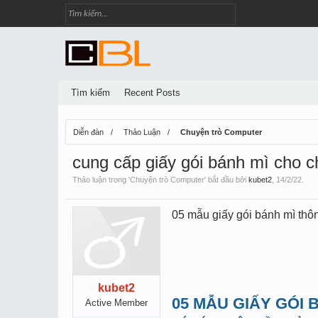
Tìm kiếm
Recent Posts
Diễn đàn
Thảo Luận
Chuyện trò Computer
cung cấp giấy gói bánh mì cho c
Thảo luận trong '
Chuyện trò Computer
' bắt đầu bởi
kubet2
,
14/2/22
.
05 mẫu giấy gói bánh mì thô
kubet2
05 MẪU GIẤY GÓI
Active Member