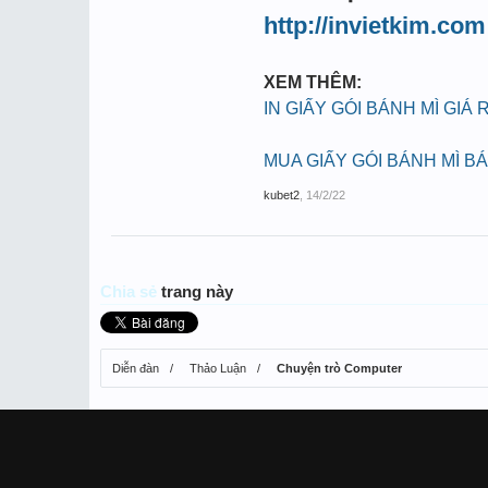
http://invietkim.com
XEM THÊM:
IN GIẤY GÓI BÁNH MÌ GIÁ 
MUA GIẤY GÓI BÁNH MÌ B
kubet2
,
14/2/22
Chia sẻ
trang này
Diễn đàn
Thảo Luận
Chuyện trò Computer