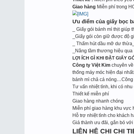
Giao hàng
Miễn phí trong 
Ưu điểm của giấy bọc bá
_ Giấy gói bánh mì thịt giúp 
_Giấy gói còn giữ được độ g
_ Thấm hút dầu mỡ dư thừa_
_Nâng tầm thương hiệu qua m
LỢI ÍCH GÌ KHI ĐẶT GIẤY GÓ
Công ty Việt Kim
chuyên về l
thống máy móc hiện đại nhất.
bánh mì chả cá nóng…Công ty
Tư vấn nhiệt tình, khi có nhu 
Thiết kế miễn phí
Giao hàng nhanh chóng
Miễn phí giao hàng khu vực
Hỗ trợ nhiệt tình cho khách h
Giá thành ưu đãi, gắn bó với
LIÊN HỆ CHI CHI TIẾ