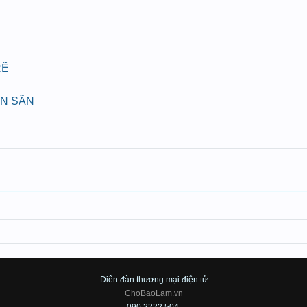
RẼ
ÁN SÃN
Diên đàn thương mại điện tử
ChoBaoLam.vn