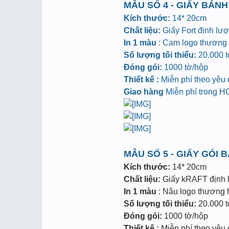
MẪU SỐ 4 - GIẤY BÁNH
Kích thước:
14* 20cm
Chất liệu:
Giấy Fort định lư
In 1 màu
: Cam logo thương h
Số lượng tối thiểu:
20.000 tờ
Đóng gói:
1000 tờ/hộp
Thiết kế :
Miễn phí theo yêu
Giao hàng
Miễn phí trong 
MẪU SỐ 5 - GIẤY GÓI 
Kích thước:
14* 20cm
Chất liệu:
Giấy kRAFT định
In 1 màu
: Nâu logo thương hi
Số lượng tối thiểu:
20.000 tờ
Đóng gói:
1000 tờ/hộp
Thiết kế :
Miễn phí theo yêu