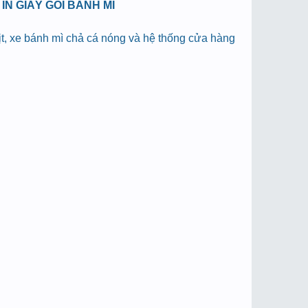
N GIẤY GÓI BÁNH MÌ
hịt, xe bánh mì chả cá nóng và hệ thống cửa hàng