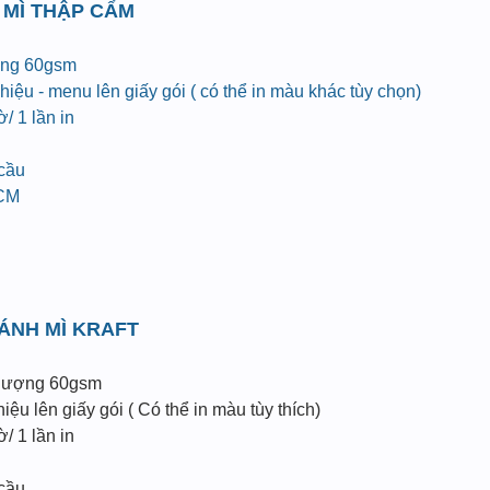
 MÌ THẬP CẨM
ợng 60gsm
iệu - menu lên giấy gói ( có thể in màu khác tùy chọn)
/ 1 lần in
 cầu
HCM
BÁNH MÌ KRAFT
 lượng 60gsm
ệu lên giấy gói ( Có thể in màu tùy thích)
/ 1 lần in
 cầu