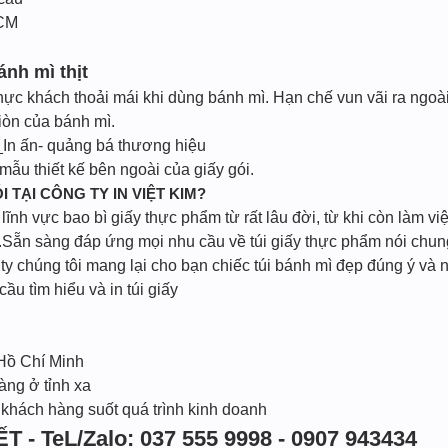
HCM
nh mì thịt
thực khách thoải mái khi dùng bánh mì. Hạn chế vun vãi ra ngoài
iòn của bánh mì.
In ấn- quảng bá thương hiệu
ẫu thiết kế bên ngoài của giấy gói.
I TẠI CÔNG TY IN VIỆT KIM?
ĩnh vực bao bì giấy thực phẩm từ rất lâu đời, từ khi còn làm vi
Sẵn sàng đáp ứng mọi nhu cầu về túi giấy thực phẩm nói chung 
 chúng tôi mang lại cho bạn chiếc túi bánh mì đẹp đúng ý và n
cầu tìm hiểu và in túi giấy
 Hồ Chí Minh
àng ở tỉnh xa
 khách hàng suốt quá trình kinh doanh
T - TeL/Zalo: 037 555 9998 - 0907 943434