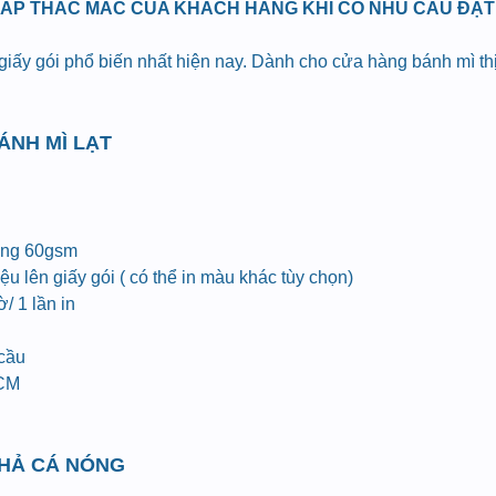
ĐÁP THẮC MẮC CỦA KHÁCH HÀNG KHI CÓ NHU CẦU ĐẶT I
 giấy gói phổ biến nhất hiện nay. Dành cho cửa hàng bánh mì t
BÁNH MÌ LẠT
ợng 60gsm
u lên giấy gói ( có thể in màu khác tùy chọn)
/ 1 lần in
 cầu
HCM
CHẢ CÁ NÓNG