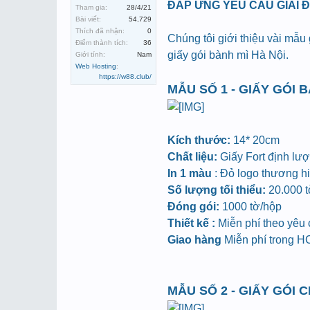
ĐÁP ỨNG YÊU CẦU GIẢI 
Tham gia:
28/4/21
Bài viết:
54,729
Thích đã nhận:
0
Chúng tôi giới thiệu vài mẫu
Điểm thành tích:
36
giấy gói bành mì Hà Nội.
Giới tính:
Nam
Web Hosting
:
https://w88.club/
MẪU SỐ 1 - GIẤY GÓI 
Kích thước:
14* 20cm
Chất liệu:
Giấy Fort định lư
In 1 màu
: Đỏ logo thương hiệ
Số lượng tối thiểu:
20.000 tờ
Đóng gói:
1000 tờ/hộp
Thiết kế :
Miễn phí theo yêu
Giao hàng
Miễn phí trong 
MẪU SỐ 2 - GIẤY GÓI 