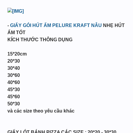
-
GIẤY GÓI HÚT ẨM PELURE KRAFT NÂU
NHẸ HÚT
ẨM TỐT
KÍCH THƯỚC THÔNG DỤNG
15*20cm
20*30
30*40
30*60
40*60
45*30
45*60
50*30
và các size theo yêu cầu khác
GIẤY LÓT BÁNH PIZZA CÁC SIZE : 20*20 - 30*30