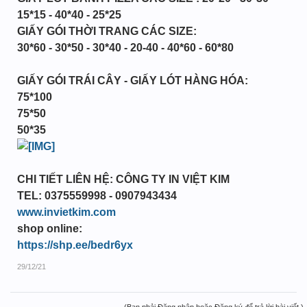
15*15 - 40*40 - 25*25
GIẤY GÓI THỜI TRANG CÁC SIZE:
30*60 - 30*50 - 30*40 - 20-40 - 40*60 - 60*80
GIẤY GÓI TRÁI CÂY - GIẤY LÓT HÀNG HÓA:
75*100
75*50
50*35
CHI TIẾT LIÊN HỆ: CÔNG TY IN VIỆT KIM
TEL: 0375559998 - 0907943434
www.invietkim.com
shop online:
https://shp.ee/bedr6yx
29/12/21