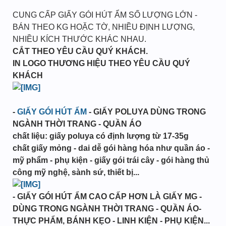
CUNG CẤP GIẤY GÓI HÚT ẨM SỐ LƯỢNG LỚN -
BÁN THEO KG HOẶC TỜ, NHIỀU ĐỊNH LƯỢNG,
NHIỀU KÍCH THƯỚC KHÁC NHAU.
CẮT THEO YÊU CẦU QUÝ KHÁCH.
IN LOGO THƯƠNG HIỆU THEO YÊU CẦU QUÝ
KHÁCH
-
GIẤY GÓI HÚT ẨM
- GIẤY POLUYA DÙNG TRONG
NGÀNH THỜI TRANG - QUẦN ÁO
chất liệu: giấy poluya có định lượng từ 17-35g
chất giấy mỏng - dai dễ gói hàng hóa như quần áo -
mỹ phẩm - phụ kiện - giấy gói trái cây - gói hàng thủ
công mỹ nghệ, sành sứ, thiết bị...
- GIẤY GÓI HÚT ẨM CAO CẤP HƠN LÀ GIẤY MG -
DÙNG TRONG NGÀNH THỜI TRANG - QUẦN ÁO-
THỰC PHẨM, BÁNH KẸO - LINH KIỆN - PHỤ KIỆN...