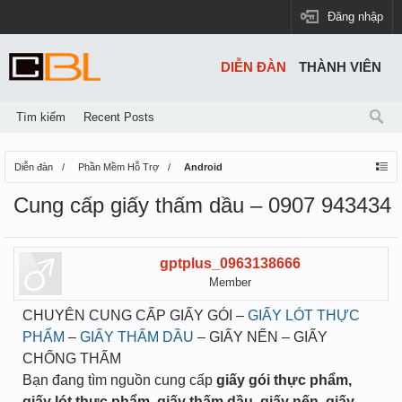
Đăng nhập
DIỄN ĐÀN
THÀNH VIÊN
Tìm kiếm
Recent Posts
Diễn đàn
Phần Mềm Hỗ Trợ
Android
Cung cấp giấy thấm dầu – 0907 943434
gptplus_0963138666
Member
CHUYÊN CUNG CẤP GIẤY GÓI –
GIẤY LÓT THỰC
PHẨM
–
GIẤY THẤM DẦU
– GIẤY NẾN – GIẤY
CHỐNG THẤM
Bạn đang tìm nguồn cung cấp
giấy gói thực phẩm,
giấy lót thực phẩm, giấy thấm dầu, giấy nến, giấy