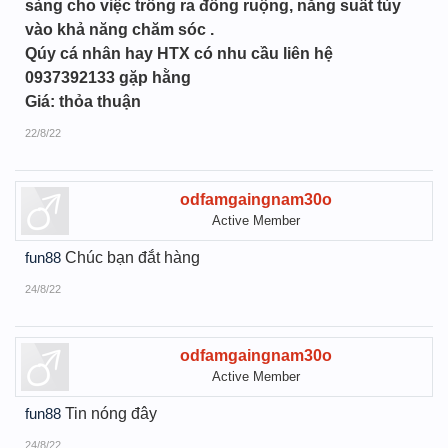
sàng cho việc trồng ra đồng ruộng, nằng suất tùy
vào khả năng chăm sóc .
Qúy cá nhân hay HTX có nhu cầu liên hệ
0937392133 gặp hằng
Giá: thỏa thuận
22/8/22
odfamgaingnam30o
Active Member
fun88
Chúc bạn đắt hàng
24/8/22
odfamgaingnam30o
Active Member
fun88
Tin nóng đây
24/8/22