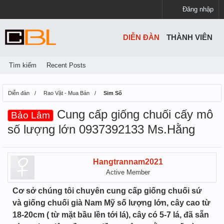
Đăng nhập
DIỄN ĐÀN
THÀNH VIÊN
Tìm kiếm
Recent Posts
Diễn đàn
Rao Vặt - Mua Bán
Sim Số
Cung cấp giống chuối cấy mô
Bảo Lâm
số lượng lớn 0937392133 Ms.Hằng
Hangtrannam2021
Active Member
Cơ sở chúng tôi chuyên cung cấp giống chuối sứ
và giống chuối già Nam Mỹ số lượng lớn, cây cao từ
18-20cm ( từ mặt bầu lền tới lá), cây có 5-7 lá, đã sẵn