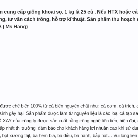
ung cấp giống khoai sọ, 1 kg là 25 củ . Nếu HTX hoặc cá n
ng, tư vấn cách trồng, hỗ trợ kĩ thuật. Sản phẩm thu hoạch 
33 ( Ms.Hang)
được chế biến 100% từ cá biển nguyên chất như: cá cơm, cá trích, c
inh gây hại. Sản phẩm được làm từ nguyên liệu là các loại cá tạp sa
AY của công ty được sản xuất bằng công nghệ tiên tiến, hiện đại, 
ấp nhất thị trường, đảm bảo cho khách hàng lợi nhuận cao khi sử dụn
 bột xương thịt, bã hèm bia, bã điều, bã nành, bắp hạt… Vui lòng l