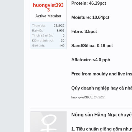
Protein: 46.19pct
huongviet393
3
Active Member
Moisture: 10.64pct
Tham gia:
21/2/22
Bài viết:
8,907
Fibre: 3.5pct
Thích đã nhận:
0
Điểm thành tích:
36
Sand/Silica: 0.19 pct
Giới tính:
Nữ
Aflatoxin: <4.0 ppb
Free from mouldy and live ins
Qúy doanh nghiệp hay cá nhâ
huongviet3933
,
24/2/22
Nông sản Hằng Nga chuyên
1.
Tiêu chuẩn giống gồm như s