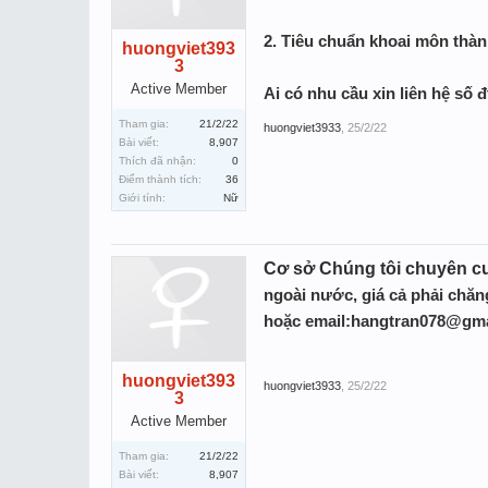
2.
Tiêu chuẩn khoai môn thành
huongviet393
3
Active Member
Ai có nhu cầu xin liên hệ số 
Tham gia:
21/2/22
huongviet3933
,
25/2/22
Bài viết:
8,907
Thích đã nhận:
0
Điểm thành tích:
36
Giới tính:
Nữ
Cơ sở Chúng tôi chuyên cu
ngoài nước, giá cả phải chăng
hoặc email:hangtran078@gm
huongviet393
huongviet3933
,
25/2/22
3
Active Member
Tham gia:
21/2/22
Bài viết:
8,907