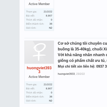
Active Member
Tham gia:
21/2/22
Bài viết:
8,907
Thích đã nhận:
0
Điểm thành tích:
36
Giới tính:
Nữ
Cơ sở chúng tôi chuyên cun
buồng là 35-40kg), chuối Xi
Với khả năng nhân nhanh c
giống có phẩm chất ưu tú,
Mọi chi tiết xin liên hệ: 0937
huongviet393
3
huongviet3933
,
23/2/22
Active Member
Tham gia:
21/2/22
Bài viết:
8,907
Thích đã nhận:
0
Điểm thành tích:
36
Giới tính:
Nữ