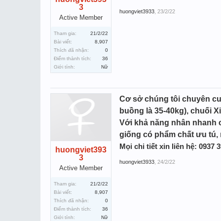
3
huongviet3933
,
23/2/22
Active Member
Tham gia:
21/2/22
Bài viết:
8,907
Thích đã nhận:
0
Điểm thành tích:
36
Giới tính:
Nữ
Cơ sở chúng tôi chuyên cun
buồng là 35-40kg), chuối Xi
Với khả năng nhân nhanh c
giống có phẩm chất ưu tú,
Mọi chi tiết xin liên hệ: 0937
huongviet393
3
huongviet3933
,
24/2/22
Active Member
Tham gia:
21/2/22
Bài viết:
8,907
Thích đã nhận:
0
Điểm thành tích:
36
Giới tính:
Nữ