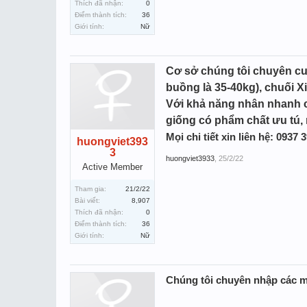
Thích đã nhận:
0
Điểm thành tích:
36
Giới tính:
Nữ
Cơ sở chúng tôi chuyên cun
buồng là 35-40kg), chuối Xi
Với khả năng nhân nhanh c
giống có phẩm chất ưu tú,
Mọi chi tiết xin liên hệ: 0937
huongviet393
3
huongviet3933
,
25/2/22
Active Member
Tham gia:
21/2/22
Bài viết:
8,907
Thích đã nhận:
0
Điểm thành tích:
36
Giới tính:
Nữ
Chúng tôi chuyên nhập các m