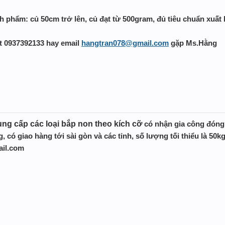
 phẩm: củ 50cm trở lên, củ đạt từ 500gram, đủ tiêu chuẩn xuất
đt 0937392133 hay email
hangtran078@gmail.com
gặp Ms.Hằng
ng cấp các loại bắp non theo kích cỡ
có nhận gia công đóng 
, có giao hàng tới sài gòn và các tỉnh, số lượng tối thiểu là 50k
ail.com