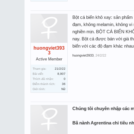
Bột cá biển khô xay: sản phẩm 
đạm, không melamin, không vi s
nghiền mịn. BỘT CÁ BIỂN KHÔ X
nay. Bột cá được bán với giá th
biển với các độ đạm khác nhau,
huongviet393
3
huongviet3933
,
24/2/22
Active Member
Tham gia:
21/2/22
Bài viết:
8,907
Thích đã nhận:
0
Điểm thành tích:
36
Giới tính:
Nữ
Chúng tôi chuyên nhập các m
Bã nành Agrentina chỉ tiêu n