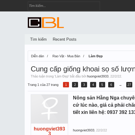
Tìm kiếm
Recent Posts
Diễn đàn
Rao Vặt - Mua Bán
Làm Đẹp
Cung cấp giống khoai sọ số lư
Thảo luận trong '
Làm Đẹp
' bắt đầu bởi
huongviet3933
,
22/2/22
.
Trang 1 của 27 trang
1
2
3
4
5
6
→
27
Nông sản Hằng Nga chuyên c
cứ lúc nào, giá cả phải chă
tiết xin liên hệ: 0937 392 1
huongviet393
huongviet3933
,
22/2/22
3