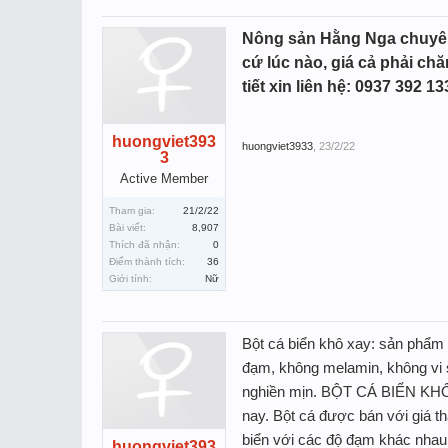
Nông sản Hằng Nga chuyên c
cứ lúc nào, giá cả phải chă
tiết xin liên hệ: 0937 392 1
huongviet393
huongviet3933
,
23/2/22
3
Active Member
Tham gia:
21/2/22
Bài viết:
8,907
Thích đã nhận:
0
Điểm thành tích:
36
Giới tính:
Nữ
Bột cá biển khô xay: sản phẩm 
đạm, không melamin, không vi s
nghiền mịn. BỘT CÁ BIỂN KHÔ X
nay. Bột cá được bán với giá th
biển với các độ đạm khác nhau,
huongviet393