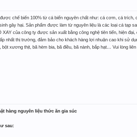
được chế biến 100% từ cá biển nguyên chất như: cá cơm, cá trích, c
inh gây hại. Sản phẩm được làm từ nguyên liệu là các loại cá tạp sa
AY của công ty được sản xuất bằng công nghệ tiên tiến, hiện đại, 
ấp nhất thị trường, đảm bảo cho khách hàng lợi nhuận cao khi sử dụn
 bột xương thịt, bã hèm bia, bã điều, bã nành, bắp hạt… Vui lòng l
ặt hàng nguyên liệu thức ăn gia súc
hư sau: