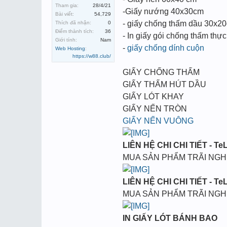
Tham gia:
28/4/21
-Giấy nướng 40x30cm
Bài viết:
54,729
- giấy chống thấm dầu 30x2
Thích đã nhận:
0
Điểm thành tích:
36
- In giấy gói chống thấm thự
Giới tính:
Nam
-
giấy chống dính cuộn
Web Hosting
:
https://w88.club/
GIẤY CHỐNG THẤM
GIẤY THẤM HÚT DẦU
GIẤY LÓT KHAY
GIẤY NẾN TRÒN
GIẤY NẾN VUÔNG
LIÊN HỆ CHI CHI TIẾT - TeL
MUA SẢN PHẨM TRÃI NG
LIÊN HỆ CHI CHI TIẾT - TeL
MUA SẢN PHẨM TRÃI NG
IN GIẤY LÓT BÁNH BAO