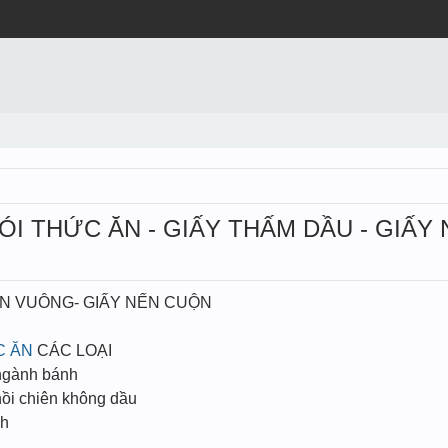
ÓI THỨC ĂN - GIẤY THẤM DẦU - GIẤY
ẾN VUÔNG- GIẤY NẾN CUỘN
C ĂN
CÁC LOẠI
 ngành bánh
nồi chiên không dầu
nh