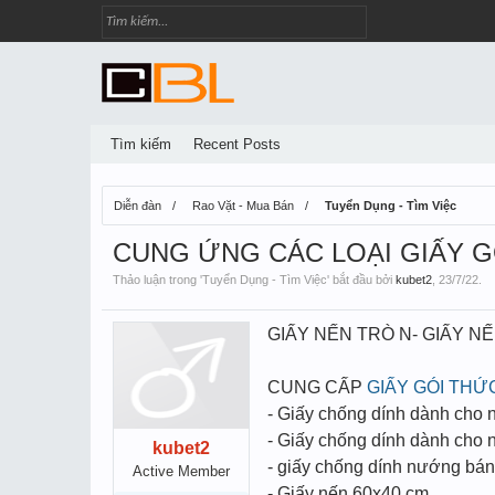
Tìm kiếm
Recent Posts
Diễn đàn
Rao Vặt - Mua Bán
Tuyển Dụng - Tìm Việc
CUNG ỨNG CÁC LOẠI GIẤY G
Thảo luận trong '
Tuyển Dụng - Tìm Việc
' bắt đầu bởi
kubet2
,
23/7/22
.
GIẤY NẾN TRÒ N- GIẤY N
CUNG CẤP
GIẤY GÓI THỨ
- Giấy chống dính dành cho
- Giấy chống dính dành cho 
kubet2
- giấy chống dính nướng bá
Active Member
- Giấy nến 60x40 cm