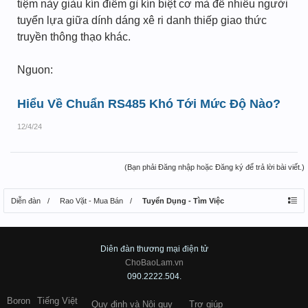
tiệm này giàu kín điểm gì kín biệt cơ mà để nhiều người
tuyển lựa giữa dính dáng xê ri danh thiếp giao thức
truyền thông thạo khác.
Nguon:
Hiểu Về Chuẩn RS485 Khó Tới Mức Độ Nào?
12/4/24
(Bạn phải Đăng nhập hoặc Đăng ký để trả lời bài viết.)
Diễn đàn
Rao Vặt - Mua Bán
Tuyển Dụng - Tìm Việc
Diên đàn thương mại điện tử
ChoBaoLam.vn
090.2222.504.
Boron
Tiếng Việt
Quy định và Nội quy
Trợ giúp