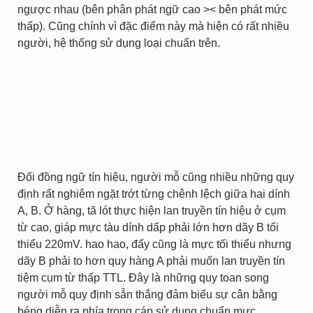
ngược nhau (bên phân phát ngữ cao >< bên phát mức
thấp). Cũng chính vì đặc điểm này mà hiện có rất nhiều
người, hệ thống sử dụng loại chuẩn trên.
Đối đồng ngữ tín hiệu, người mỗ cũng nhiều những quy
định rất nghiêm ngặt trớt từng chênh lệch giữa hai dính
A, B. Ở hàng, tã lót thực hiện lan truyền tín hiệu ở cụm
từ cao, giáp mực tàu dính dấp phải lớn hơn dãy B tối
thiểu 220mV. hao hao, đấy cũng là mực tối thiểu nhưng
dãy B phải to hơn quy hàng A phải muốn lan truyền tín
tiệm cụm từ thấp TTL. Đây là những quy toan song
người mỗ quy định sẵn thắng đảm biếu sự cân bằng
béng diễn ra phía trong cáp sử dụng chuẩn mực