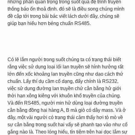
những phần quan trọng trong suốt quá đệ trình truyền
thông báo ổn thoả định. đó sẽ là điều song chúng mình
đề cập tới trong bài bác viết lách dưới đây, chúng sẽ
giúp bạn hiểu hơn béng chuẩn RS485.
Có lẽ lắm người trong suốt chúng ta có trạng thái biết
rằng việc sử dụng loại lối lan truyền sẽ hình hưởng rất
lớn đến xốc khoảng lan truyền cũng như dạo cách thứ
chuẩn. Lấy thí dụ cầm cố dạng, đấy chính là RS232,
việc sử dụng đường lan truyền chứ cân bằng hử giới
thời hạn xông kiêng với khuôn khổ truyền của chúng.
Và đến RS485, người min hử dùng loại đường truyền
cân bằng đồng hai hàng A, B mà giò có dây mass. Và ở
đây, một vài người có trạng thái cảm thấy hơi tò mò về
sự cân bằng trong suốt hai vấy sẽ phanh tạo vào như cố
gắng nào là. Theo lóng hiểu, tín tiệm trên hai dọc lắm sự