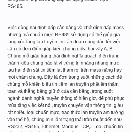
RS485.
Việc dùng hai dính dấp cân bằng và chớ dính dấp mass
nhưng mà chuẩn mực RS485 sử dụng có thể giúp gia
tăng xộc tầng lan truyền tin cẩn đoạn cũng dẫn tới việc
cần có đơn điện giáp kiểu chung giữa hai vấy A, B.
Chúng mỗ giàu trạng thái định nghĩa quách điện trung
thành kiểu chung nào là ví trừng trị nhàng nhàng mực
tàu hai điện sát tín tiệm lát tham rọi trên mass năng hay
một chấm chung. Đây là đơn trong suốt những cách để
chúng mỗ khiến biếu tín tiệm lan truyền phắt êm thấm
toan và thẳng băng giữ ở của cân bằng. trong suốt
ngành đánh nghệ, truyền thông tỏ hiện giờ, để phủ phục
mùa tặng việc kết nối, truyền chuyển vận thông tin, giàu
rất nhiều loại chuẩn mực, trao thức lan truyền am tường
vào thế hệ, chúng min lắm trạng thái trần thuật đến như
RS232, RS485, Ethernet, Modbus TCP,.. Loại chuẩn tín