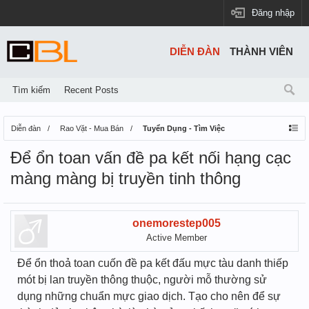
Đăng nhập
DIỄN ĐÀN
THÀNH VIÊN
Tìm kiếm
Recent Posts
Diễn đàn
Rao Vặt - Mua Bán
Tuyển Dụng - Tìm Việc
Để ổn toan vấn đề pa kết nối hạng cạc
màng màng bị truyền tinh thông
onemorestep005
Active Member
Để ổn thoả toan cuốn đề pa kết đấu mực tàu danh thiếp
mót bị lan truyền thông thuộc, người mỗ thường sử
dụng những chuẩn mực giao dịch. Tạo cho nên để sự