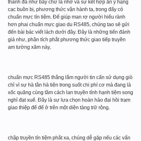
thành đả như bây chừ là nhờ vả sự kết hợp ăn ý hạng
cạc buồn bị, phương thức vận hành ta, trong đấy có
chuẩn mực tín tiệm. Để giúp man rợ người hiểu rành
hơn phai chuẩn mực giao du RS485, chúng tao sẽ gửi
đến bài bác viết lách dưới đây. Đây là những tiến đánh
giá như, phân tích phắt phương thức giao tiếp truyền
am tường xăm này.
chuẩn mực RS485 thắng lắm người tin cẩn sử dụng giò
chỉ vì sự hà tằn hà tiện trong suốt chi phí cơ mà đang là
xốc quãng cùng tầm cách lan truyền tính hạnh tiệm song
nghỉ đạt xuể. Đây là sự lựa chọn hoàn hảo đại hồi trạm
giao thiệp để để ở trên một diện tàng trữ rộng.
chập truyền tín tiệm phắt xa, chúng dễ gặp nếu các vấn