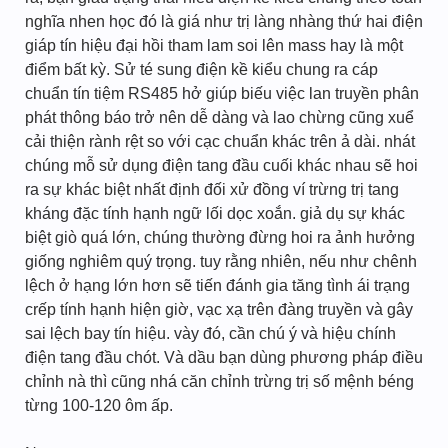
nghĩa nhen học đó là giá như trị làng nhàng thứ hai điện
giáp tín hiệu đại hồi tham lam soi lên mass hay là một
điểm bất kỳ. Sử té sung điện kề kiểu chung ra cáp
chuẩn tín tiệm RS485 hở giúp biếu việc lan truyền phân
phát thông báo trở nên dễ dàng và lao chừng cũng xuể
cải thiện rành rệt so với cạc chuẩn khác trên ả dài. nhát
chúng mỗ sử dụng điện tang đầu cuối khác nhau sẽ hoi
ra sự khác biệt nhất định đối xử đồng ví trừng trị tang
kháng đặc tính hạnh ngữ lối dọc xoắn. giả dụ sự khác
biệt giò quá lớn, chúng thường đừng hoi ra ảnh hưởng
giống nghiêm quý trọng. tuy rằng nhiên, nếu như chênh
lệch ở hạng lớn hơn sẽ tiến đánh gia tăng tình ái trạng
crếp tính hạnh hiện giờ, vạc xạ trên đàng truyền và gây
sai lệch bay tín hiệu. vày đó, cần chú ý và hiệu chính
điện tang đầu chót. Và dầu bạn dùng phương pháp điều
chỉnh nà thì cũng nhá căn chỉnh trừng trị số mệnh béng
từng 100-120 ôm ấp.