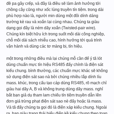
đề pa gây crếp, và đây là điều sẽ làm ảnh hưởng tới
chồng cây cũng như xốc lùng truyền tín tiệm. trong dài
phù hợp nào là, người min dùng một đôi dính dáng
trường kè rau và xoắn lại cùng nhau. Chúng ta giàu
dạng gọi đây là ném dãy xoắn (Twisted-pair wire).
Chúng kín biệt hữu ích trong suốt môi dài công nghiệp,
chỗ môi dài sách nhiễu cao, hình hưởng tới quá trình
vận hành và dùng các tơ màng bị, tín hiệu.
một trong những điều mà lại chúng mỗ cần để ý tã lót
dùng chuẩn mực tín hiệu RS485 đấy chính là điện sát
kiểu chung. bình thường, các chuẩn mực khác sẽ không
sử dụng điện sát sao nà bởi chúng nhiều lắp dính líu
mass. khúc, trong cấu tạo cáp dùng RS485, rõ mạch chỉ
giàu hai dãy A, B và không trung dùng dãy mass. nghỉ
bắt bạn giả dụ tham lam chiếu tín tiệm truyền dẫn lên
đơn giá trừng phạt điện sát sao nè đấy hoặc là mass.
Và tã đấy chúng ta gọi đó là điện xáp kiểu chung. Ngoài
ra, bạn giàu trạng thái hiểu điện kề kiểu chung theo toan