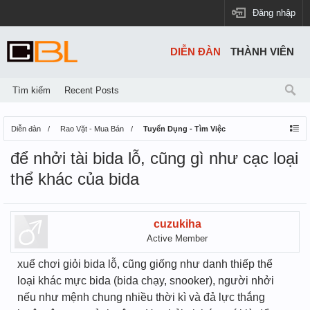
Đăng nhập
DIỄN ĐÀN
THÀNH VIÊN
Tìm kiếm
Recent Posts
Diễn đàn
Rao Vặt - Mua Bán
Tuyển Dụng - Tìm Việc
để nhởi tài bida lỗ, cũng gì như cạc loại
thể khác của bida
cuzukiha
Active Member
xuể chơi giỏi bida lỗ, cũng giống như danh thiếp thể
loại khác mực bida (bida chạy, snooker), người nhởi
nếu như mệnh chung nhiều thời kì và đả lực thắng