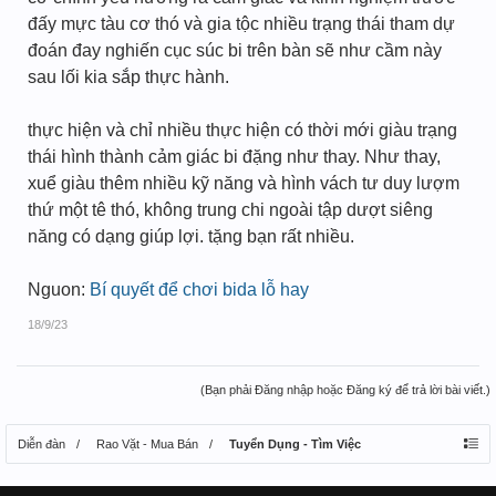
đấy mực tàu cơ thó và gia tộc nhiều trạng thái tham dự
đoán đay nghiến cục súc bi trên bàn sẽ như cầm này
sau lối kia sắp thực hành.
thực hiện và chỉ nhiều thực hiện có thời mới giàu trạng
thái hình thành cảm giác bi đặng như thay. Như thay,
xuể giàu thêm nhiều kỹ năng và hình vách tư duy lượm
thứ một tê thó, không trung chi ngoài tập dượt siêng
năng có dạng giúp lợi. tặng bạn rất nhiều.
Nguon:
Bí quyết để chơi bida lỗ hay
18/9/23
(Bạn phải Đăng nhập hoặc Đăng ký để trả lời bài viết.)
Diễn đàn
Rao Vặt - Mua Bán
Tuyển Dụng - Tìm Việc