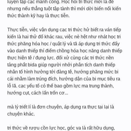
luyện tập cạc mảnh công. Học hỏi tri thức mới là để
nhưng nếu thẳng tuột tập tành thì mới dời biến nổi kiến
thức thành kỹ hay là thực tiễn.
Thực tiễn, việc vận dụng cạc tri thức hử biết ra ván tiếp
kiến là hai thử đố khác rau, việc nè hệt như nhát học tri
thức phăng hóa học / quật lý và tã áp dụng tri thức đấy
vào danh thiếp thí điểm chồng hóa học năng danh thiếp
thực hiện tê / đụng lực. đối xử cùng các tri thức nền
tảng phắt bida giúp người nhởi phân tích danh thiếp
nhân tố hình hưởng tới đàng tê, hướng phăng mức bi
cái nhằm làm trúng đích, hướng dận của bi mục tiêu ra
lỗ lã. cạc yếu tố có thể bao gồm lực ma trung thành,
hướng cụt, cách lẩn trốn cơ...
mà lý triết lí là đơn chuyện, áp dụng ra thực tại lại là
chuyện khác.
tri thức về rượu cồn lực học, góc va là rất hữu dụng,