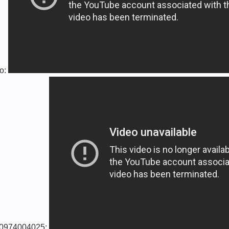
ao:
́t 0974004025: