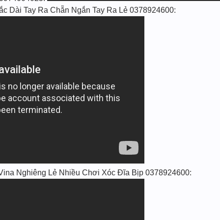
 Lắc Dài Tay Ra Chẵn Ngắn Tay Ra Lẻ 0378924600:
Vina Nghiêng Lẻ Nhiều Chơi Xóc Đĩa Bịp 0378924600: