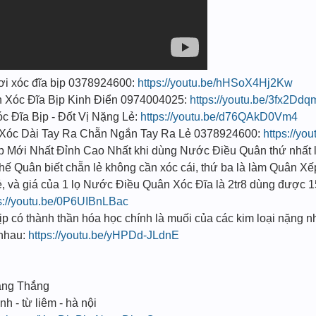
ơi xóc đĩa bịp 0378924600:
https://youtu.be/hHSoX4Hj2Kw
nh Xóc Đĩa Bịp Kinh Điển 0974004025:
https://youtu.be/3fx2Dd
ĩa Bịp - Đốt Vị Nặng Lẻ:
https://youtu.be/d76QAkD0Vm4
́t Xóc Dài Tay Ra Chẵn Ngắn Tay Ra Lẻ 0378924600:
https://yo
̣p Mới Nhất Đỉnh Cao Nhất khi dùng Nước Điều Quân thứ nhất l
 Thế Quân biết chẵn lẻ không cần xóc cái, thứ ba là làm Quân Xế
ẻ, và giá của 1 lọ Nước Điều Quân Xóc Đĩa là 2tr8 dùng được 1
s://youtu.be/0P6UIBnLBac
 có thành thần hóa học chính là muối của các kim loại nặng n
i nhau:
https://youtu.be/yHPDd-JLdnE
ang Thắng
nh - từ liêm - hà nội