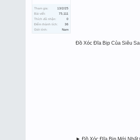
Tham gia:
13/2/25
Bài viết:
75,111
Thích đã nhận:
0
Điểm thành tích:
36
Giới tính:
Nam
Đồ Xóc Đĩa Bịp Của Siêu S
► Đồ Xóc Đĩa Bịp Mới Nhâ