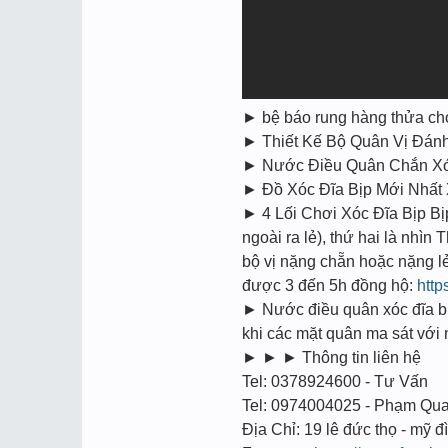
► bệ báo rung hàng thửa ch
► Thiết Kế Bộ Quân Vị Đá
► Nước Điều Quân Chắn Xóc Đ
► Đồ Xóc Đĩa Bịp Mới Nhâ
► 4 Lối Chơi Xóc Đĩa Bịp Bi
ngoài ra lẻ), thứ hai là nhìn
bộ vị nặng chẵn hoặc nặng l
được 3 đến 5h đồng hộ:
http
► Nước điều quân xóc đĩa bịp
khi các mặt quân ma sát vớ
► ► ► Thông tin liên hệ
Tel: 0378924600 - Tư Vấn
Tel: 0974004025 - Phạm Qu
Địa Chỉ: 19 lê đức thọ - mỹ đì