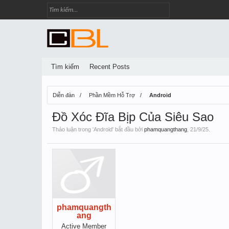
Tìm kiếm
Recent Posts
Diễn đàn
Phần Mềm Hỗ Trợ
Android
Đồ Xóc Đĩa Bịp Của Siêu Sao
Thảo luận trong '
Android
' bắt đầu bởi
phamquangthang
,
21/9/25
.
phamquangth
ang
Active Member