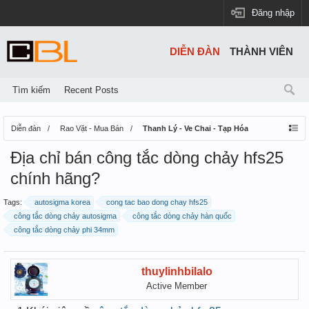
Đăng nhập
DIỄN ĐÀN
THÀNH VIÊN
Tìm kiếm
Recent Posts
Diễn đàn
Rao Vặt - Mua Bán
Thanh Lý - Ve Chai - Tạp Hóa
Địa chỉ bán công tắc dòng chảy hfs25
chính hãng?
Tags:
autosigma korea
cong tac bao dong chay hfs25
công tắc dòng chảy autosigma
công tắc dòng chảy hàn quốc
công tắc dòng chảy phi 34mm
thuylinhbilalo
Active Member