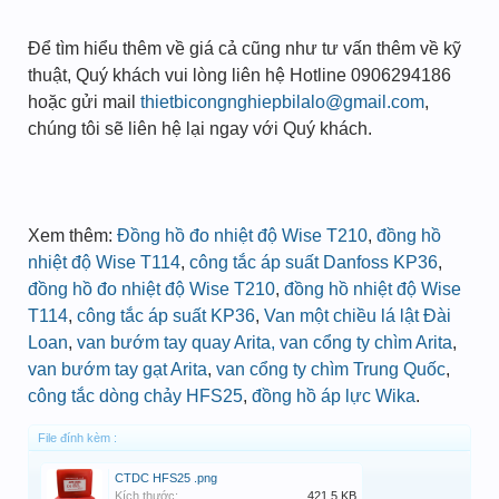
Để tìm hiểu thêm về giá cả cũng như tư vấn thêm về kỹ
thuật, Quý khách vui lòng liên hệ Hotline 0906294186
hoặc gửi mail
thietbicongnghiepbilalo@gmail.com
,
chúng tôi sẽ liên hệ lại ngay với Quý khách.
Xem thêm:
Đồng hồ đo nhiệt độ Wise T210
,
đồng hồ
nhiệt độ Wise T114
,
công tắc áp suất Danfoss KP36
,
đồng hồ đo nhiệt độ Wise T210
,
đồng hồ nhiệt độ Wise
T114
,
công tắc áp suất KP36
,
Van một chiều lá lật Đài
Loan
,
van bướm tay quay Arita
, van cổng ty chìm Arita
,
van bướm tay gạt Arita
,
van cổng ty chìm Trung Quốc
,
công tắc dòng chảy HFS25
,
đồng hồ áp lực Wika
.
File đính kèm :
CTDC HFS25 .png
Kích thước:
421.5 KB