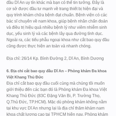
đầu Dĩ An uy tín khác mà bạn có thể tin tưởng. Đây là
cơ sở được đầu tư mạnh về trang thiết bị hiện đại và
quy trình khám chữa bệnh đạt chuẩn. Bệnh viện có các
bác sĩ chuyên về nam khoa, giúp bệnh nhân chẩn đoán
và điều trị hiệu quả nhiều bệnh lý như viêm nhiễm sinh
dục, yếu sinh lý và các bệnh lây qua đường tình dục.
Ngoài ra, các tiểu phẫu ngoại khoa như cắt bao quy đầu
cũng được thực hiện an toàn và nhanh chóng.
Địa chỉ: 26/14 Kp. Bình Đường 2, Dĩ An, Bình Dương
6. Địa chỉ cắt bao quy đầu Dĩ An – Phòng khám Đa khoa
Việt Khang Thủ Đức
Địa chỉ cắt bao quy đầu cuối cùng mà chúng tôi muốn
giới thiệu đến các bạn đó là Phòng khám Đa khoa Việt
Khang Thủ Đức (83C Đặng Văn Bi, P. Trường Thọ,
Q.Thủ Đức, TP.HCM). Mặc dù phòng khám không nằm
tại khu vực Dĩ An nhưng lại là địa chỉ thăm khám nam
khoa chất lượng cao tại TPHCM hiện nay. Phòng khám