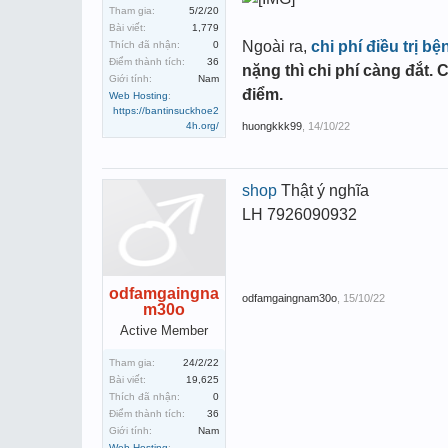
Tham gia:
5/2/20
Bài viết:
1,779
Ngoài ra,
chi phí điều trị b
Thích đã nhận:
0
Điểm thành tích:
36
nặng thì chi phí càng đắt. 
Giới tính:
Nam
điểm.
Web Hosting
:
https://bantinsuckhoe2
4h.org/
huongkkk99
,
14/10/22
shop
Thật ý nghĩa
LH 7926090932
odfamgaingna
odfamgaingnam30o
,
15/10/22
m30o
Active Member
Tham gia:
24/2/22
Bài viết:
19,625
Thích đã nhận:
0
Điểm thành tích:
36
Giới tính:
Nam
Web Hosting
: