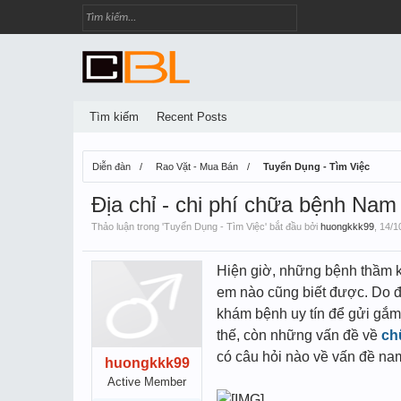
Tìm kiếm
Recent Posts
Diễn đàn
Rao Vặt - Mua Bán
Tuyển Dụng - Tìm Việc
Địa chỉ - chi phí chữa bệnh Na
Thảo luận trong '
Tuyển Dụng - Tìm Việc
' bắt đầu bởi
huongkkk99
,
14/1
Hiện giờ, những bệnh thầm k
em nào cũng biết được. Do đó
khám bệnh uy tín để gửi gắm
thế, còn những vấn đề về
ch
có câu hỏi nào về vấn đề nam 
huongkkk99
Active Member