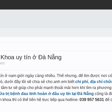
m Khoa uy tín ở Đà Nẵng
0/22
.
ín ở nam giới ngày càng nhiều. Thế nhưng, để tìm được nơi có
, dưới đây tôi sẽ chia sẻ cho anh em biết
chi phí, địa chỉ chữ
 tâm tư sẽ giúp cho phái mạnh thoải mái hơn khi tìm ra phươ
ữa trị bệnh đau tinh hoàn ở đâu uy tín tại Đà Nẵng
cũng là đ
khoa thì có thể liên hệ trực tiếp qua hotline:
039 957 5631
để đ